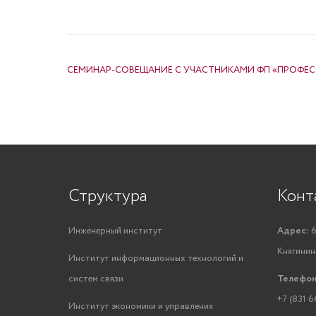
НАВИГАЦИЯ ПО ЗАПИСЯМ
СЕМИНАР-СОВЕЩАНИЕ С УЧАСТНИКАМИ ФП «ПРОФЕ
Структура
Конт
Инженерный институт
Адрес:
6
Княгинино
Институт информационных технологий и
систем связи
Телефон
+7 (831 6
Институт экономики и управления