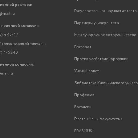
риемной ректора:
Государственная научная аттеста
@mail.ru
Партнеры университета
 приемной комиссии:
6) 4-15-47
Международное сотрудничество
 номер приемной комиссии:
Ректорат
7) 4-63-10
Противодействие коррупции
риемной комиссии:
Ученый совет
mail.ru
Библиотека Княгининского униве
Профсоюз
Вакансии
Газета «Наши факультеты»
ERASMUS+