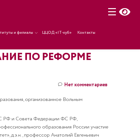
титуты и филиалы
ЦЦОД «IT-куб»
Контакты
АНИЕ ПО РЕФОРМЕ
Нет комментариев
разования, организованное Вольным
ФС РФ и Совета Федерации ФС РФ,
рофессионального образования России участие
», д.э.н., профессор Анатолий Евгеньевич