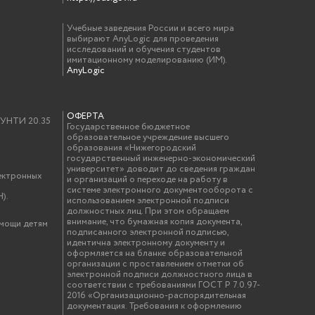
Учебные заведения России и всего мира
выбирают AnyLogic для проведения
исследований и обучения студентов
имитационному моделированию (ИМ).
AnyLogic
ОФЕРТА
у УНТИ 20.35
Государственное бюджетное
образовательное учреждение высшего
образования «Нижегородский
государственный инженерно-экономический
университет» доводит до сведения граждан
ектронных
и организаций о переходе на работу в
системе электронного документооборота с
).
использованием электронной подписи
должностных лиц. При этом обращаем
внимание, что бумажная копия документа,
омощи детям
подписанного электронной подписью,
идентична электронному документу и
оформляется на бланке образовательной
организации с проставлением отметки об
электронной подписи должностного лица в
соответствии с требованиями ГОСТ Р 7.0.97-
2016 «Организационно-распорядительная
документация. Требования к оформлению