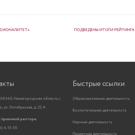
ССИОНАЛИТЕТ»
ПОДВЕДЕНЫ ИТОГИ РЕЙТИНГА
акты
Быстрые ссылки
06340, Нижегородская область, г.
Образовательная деятельность
, ул. Октябрьская, д. 22 А
Воспитательная деятельность
 приемной ректора:
Научная деятельность
6) 4-15-50
Проектная деятельность