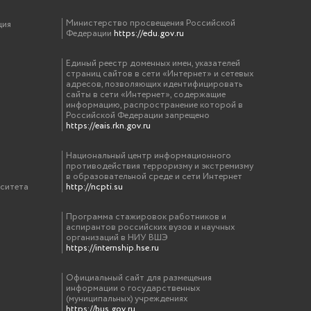
Министерство просвещения Российской
ция
Федерации
https://edu.gov.ru
Единый реестр доменных имен, указателей
страниц сайтов в сети «Интернет» и сетевых
адресов, позволяющих идентифицировать
сайты в сети «Интернет», содержащие
информацию, распространение которой в
Российской Федерации запрещено
https://eais.rkn.gov.ru
Национальный центр информационного
противодействия терроризму и экстремизму
в образовательной среде и сети Интернет
рситета
http://ncpti.su
Программа стажировок работников и
аспирантов российских вузов и научных
организаций в НИУ ВШЭ
https://internship.hse.ru
Официальный сайт для размещения
информации о государственных
(муниципальных) учреждениях
https://bus.gov.ru