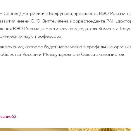
м Сергея Дмитриевича Бодрунова, президента ВЭО России, 
азвития имени С.Ю. Витте, члена-корреспондента РАН, докто
ления ВЭО России, заместителя председателя Комитета Гос
омических наук, профессора.
ключение, которое будет направлено в профильные органы г
о общества России и Международного Союза экономистов.
вание52