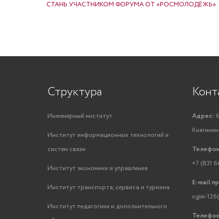
СТАНЬ УЧАСТНИКОМ ФОРУМА ОТ «РОСМОЛОДЁЖЬ»
Структура
Конт
Инженерный институт
Адрес:
6
Княгинино
Институт информационных технологий и
систем связи
Телефон
+7 (831 6
Институт экономики и управления
E-mail п
Институт транспорта, сервиса и туризма
ngiei-126
Институт педагогики и дополнительного
Телефон