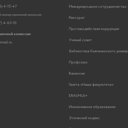
6) 4-15-47
Международное сотрудничество
 номер приемной комиссии:
Ректорат
7) 4-63-10
Противодействие коррупции
риемной комиссии:
Ученый совет
mail.ru
Библиотека Княгининского униве
Профсоюз
Вакансии
Газета «Наши факультеты»
ERASMUS+
Инклюзивное образование
Этический кодекс