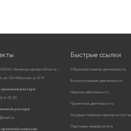
акты
Быстрые ссылки
06340, Нижегородская область, г.
Образовательная деятельность
, ул. Октябрьская, д. 22 А
Воспитательная деятельность
 приемной ректора:
Научная деятельность
6) 4-15-50
Проектная деятельность
риемной ректора:
Государственная научная аттеста
@mail.ru
Партнеры университета
 приемной комиссии: