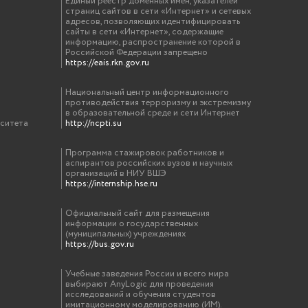
Единый реестр доменных имен, указателей
страниц сайтов в сети «Интернет» и сетевых
адресов, позволяющих идентифицировать
сайты в сети «Интернет», содержащие
информацию, распространение которой в
Российской Федерации запрещено
https://eais.rkn.gov.ru
Национальный центр информационного
противодействия терроризму и экстремизму
в образовательной среде и сети Интернет
рситета
http://ncpti.su
Программа стажировок работников и
аспирантов российских вузов и научных
организаций в НИУ ВШЭ
https://internship.hse.ru
Официальный сайт для размещения
информации о государственных
(муниципальных) учреждениях
https://bus.gov.ru
Учебные заведения России и всего мира
выбирают AnyLogic для проведения
исследований и обучения студентов
имитационному моделированию (ИМ).