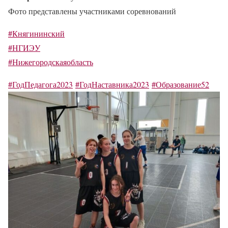
Фото представлены участниками соревнований
#Княгининский
#НГИЭУ
#Нижегородскаяобласть
#ГодПедагога2023
#ГодНаставника2023
#Образование52