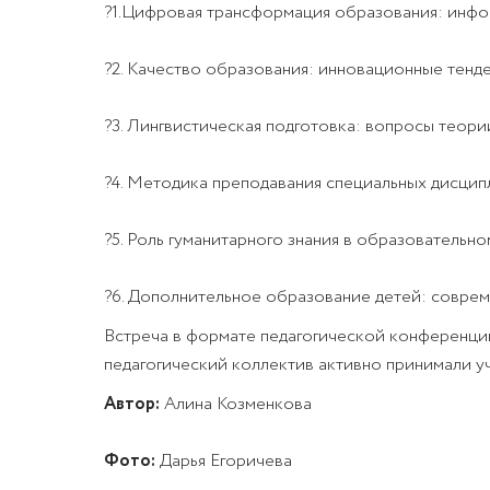
?1.Цифровая трансформация образования: инфо
?2. Качество образования: инновационные тенде
?3. Лингвистическая подготовка: вопросы теори
?4. Методика преподавания специальных дисцип
?5. Роль гуманитарного знания в образовательно
?6. Дополнительное образование детей: совре
Встреча в формате педагогической конференци
педагогический коллектив активно принимали у
Автор:
Алина Козменкова
Фото:
Дарья Егоричева