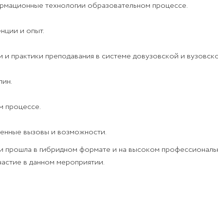
рмационные технологии образовательном процессе.
нции и опыт.
и и практики преподавания в системе довузовской и вузовск
лин.
м процессе.
менные вызовы и возможности.
и прошла в гибридном формате и на высоком профессиональ
частие в данном мероприятии.