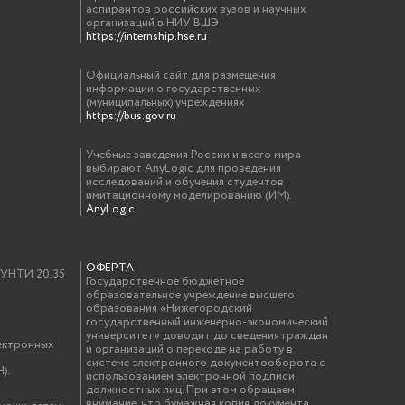
аспирантов российских вузов и научных
организаций в НИУ ВШЭ
https://internship.hse.ru
Официальный сайт для размещения
информации о государственных
(муниципальных) учреждениях
https://bus.gov.ru
Учебные заведения России и всего мира
выбирают AnyLogic для проведения
исследований и обучения студентов
имитационному моделированию (ИМ).
AnyLogic
ОФЕРТА
у УНТИ 20.35
Государственное бюджетное
образовательное учреждение высшего
образования «Нижегородский
государственный инженерно-экономический
университет» доводит до сведения граждан
ектронных
и организаций о переходе на работу в
системе электронного документооборота с
).
использованием электронной подписи
должностных лиц. При этом обращаем
внимание, что бумажная копия документа,