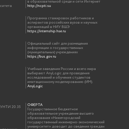
в образовательной среде и сети Интернет
рситета
http://ncpti.su
Программа стажировок работников и
аспирантов российских вузов и научных
организаций в НИУ ВШЭ
https://internship.hse.ru
Официальный сайт для размещения
информации о государственных
(муниципальных) учреждениях
https://bus.gov.ru
Учебные заведения России и всего мира
выбирают AnyLogic для проведения
исследований и обучения студентов
имитационному моделированию (ИМ).
AnyLogic
ОФЕРТА
у УНТИ 20.35
Государственное бюджетное
образовательное учреждение высшего
образования «Нижегородский
государственный инженерно-экономический
университет» доводит до сведения граждан