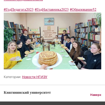
#ГодПедагога2023
#ГодНаставника2023
#Образование52
Категории:
Новости НГИЭУ
Княгининский университет
Наверх