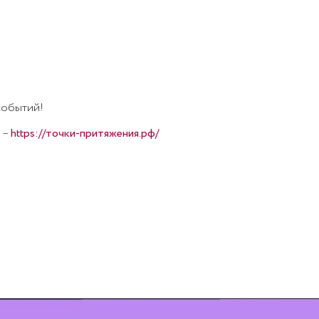
событий!
 –
https://точки-притяжения.рф/