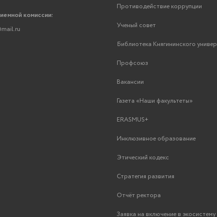
Противодействие коррупции
риемной комиссии:
Ученый совет
mail.ru
Библиотека Княгининского униве
Профсоюз
Вакансии
Газета «Наши факультеты»
ERASMUS+
Инклюзивное образование
Этический кодекс
Стратегия развития
Отчёт ректора
Заявка на включение в экосистем