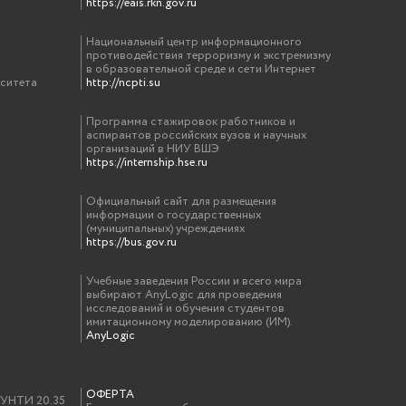
https://eais.rkn.gov.ru
Национальный центр информационного
противодействия терроризму и экстремизму
в образовательной среде и сети Интернет
рситета
http://ncpti.su
Программа стажировок работников и
аспирантов российских вузов и научных
организаций в НИУ ВШЭ
https://internship.hse.ru
Официальный сайт для размещения
информации о государственных
(муниципальных) учреждениях
https://bus.gov.ru
Учебные заведения России и всего мира
выбирают AnyLogic для проведения
исследований и обучения студентов
имитационному моделированию (ИМ).
AnyLogic
ОФЕРТА
у УНТИ 20.35