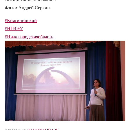
Фото:
Андрей Серкин
#Княгининский
#НГИЭУ
#Нижегородскаяобласть