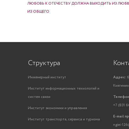
ЛЮБОВЬ К ОТЕЧЕСТВУ ДОЛЖНА ВЫХОДИТЬ ИЗ ЛЮБВИ
ИЗ ОБЩЕГО
Структура
Конт
Инженерный институт
Адрес:
6
Княгинино
Институт информационных технологий и
систем связи
Телефон
+7 (831 6
Институт экономики и управления
E-mail п
Институт транспорта, сервиса и туризма
ngiei-126