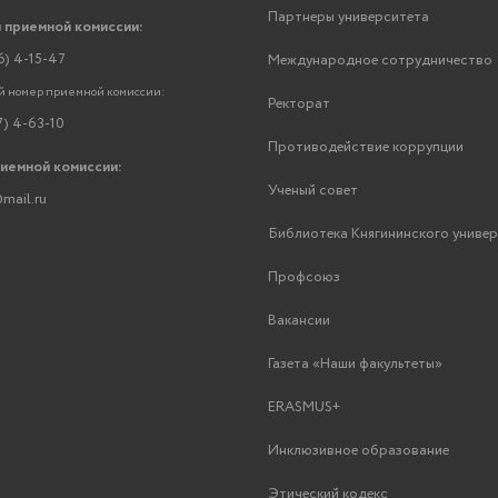
Партнеры университета
 приемной комиссии:
6) 4-15-47
Международное сотрудничество
 номер приемной комиссии:
Ректорат
7) 4-63-10
Противодействие коррупции
риемной комиссии:
Ученый совет
mail.ru
Библиотека Княгининского униве
Профсоюз
Вакансии
Газета «Наши факультеты»
ERASMUS+
Инклюзивное образование
Этический кодекс