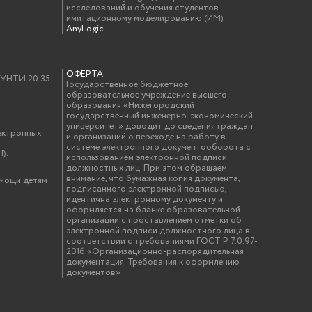
исследований и обучения студентов
имитационному моделированию (ИМ).
AnyLogic
ОФЕРТА
у УНТИ 20.35
Государственное бюджетное
образовательное учреждение высшего
образования «Нижегородский
государственный инженерно-экономический
университет» доводит до сведения граждан
ектронных
и организаций о переходе на работу в
системе электронного документооборота с
).
использованием электронной подписи
должностных лиц. При этом обращаем
внимание, что бумажная копия документа,
омощи детям
подписанного электронной подписью,
идентична электронному документу и
оформляется на бланке образовательной
организации с проставлением отметки об
электронной подписи должностного лица в
соответствии с требованиями ГОСТ Р 7.0.97-
2016 «Организационно-распорядительная
документация. Требования к оформлению
документов»