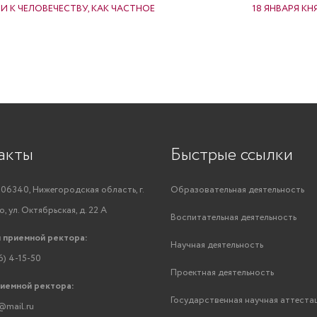
 К ЧЕЛОВЕЧЕСТВУ, КАК ЧАСТНОЕ
18 ЯНВАРЯ К
акты
Быстрые ссылки
06340, Нижегородская область, г.
Образовательная деятельность
, ул. Октябрьская, д. 22 А
Воспитательная деятельность
 приемной ректора:
Научная деятельность
6) 4-15-50
Проектная деятельность
риемной ректора:
Государственная научная аттеста
@mail.ru