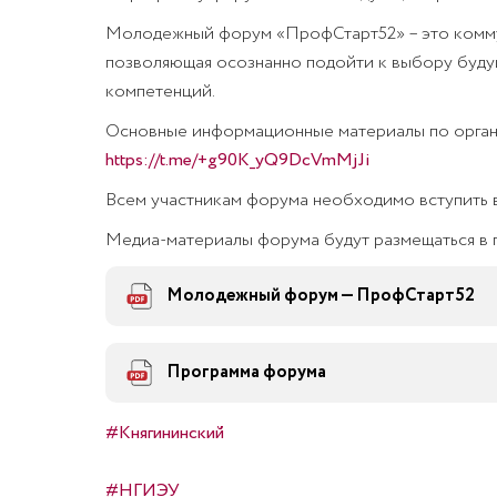
Молодежный форум «ПрофСтарт52» – это коммун
позволяющая осознанно подойти к выбору буду
компетенций.
Основные информационные материалы по органи
https://t.me/+g90K_yQ9DcVmMjJi
Всем участникам форума необходимо вступить в
Медиа-материалы форума будут размещаться в г
Молодежный форум — ПрофСтарт52
Программа форума
#Княгининский
#НГИЭУ