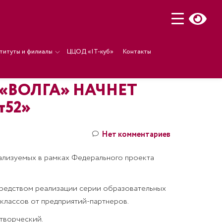
титуты и филиалы
ЦЦОД «IT-куб»
Контакты
 «ВОЛГА» НАЧНЕТ
52»
Нет комментариев
ализуемых в рамках Федерального проекта
редством реализации серии образовательных
классов от предприятий-партнеров.
творческий.