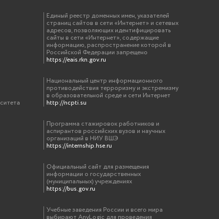
Единый реестр доменных имен, указателей
страниц сайтов в сети «Интернет» и сетевых
адресов, позволяющих идентифицировать
сайты в сети «Интернет», содержащие
информацию, распространение которой в
Российской Федерации запрещено
https://eais.rkn.gov.ru
Национальный центр информационного
противодействия терроризму и экстремизму
в образовательной среде и сети Интернет
рситета
http://ncpti.su
Программа стажировок работников и
аспирантов российских вузов и научных
организаций в НИУ ВШЭ
https://internship.hse.ru
Официальный сайт для размещения
информации о государственных
(муниципальных) учреждениях
https://bus.gov.ru
Учебные заведения России и всего мира
выбирают AnyLogic для проведения