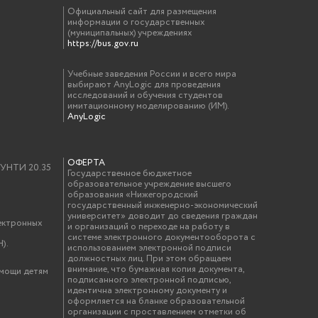
Официальный сайт для размещения
информации о государственных
(муниципальных) учреждениях
https://bus.gov.ru
Учебные заведения России и всего мира
выбирают AnyLogic для проведения
исследований и обучения студентов
имитационному моделированию (ИМ).
AnyLogic
ОФЕРТА
у УНТИ 20.35
Государственное бюджетное
образовательное учреждение высшего
образования «Нижегородский
государственный инженерно-экономический
университет» доводит до сведения граждан
ектронных
и организаций о переходе на работу в
системе электронного документооборота с
).
использованием электронной подписи
должностных лиц. При этом обращаем
внимание, что бумажная копия документа,
омощи детям
подписанного электронной подписью,
идентична электронному документу и
оформляется на бланке образовательной
организации с проставлением отметки об