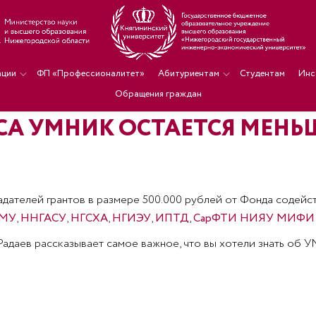
ации
ФП «Профессионалитет»
Абитуриентам
Студентам
Инс
Обращения граждан
А УМНИК ОСТАЕТСЯ МЕНЬШ
дателей грантов в размере 500.000 рублей от Фонда содейст
МУ
,
ННГАСУ
,
НГСХА
,
НГИЭУ
,
ИПТД
,
СарФТИ НИЯУ МИФИ
адаев рассказывает самое важное, что вы хотели знать об У