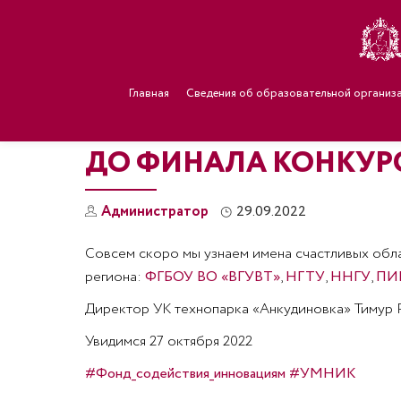
Главная
Сведения об образовательной организ
ДО ФИНАЛА КОНКУРС
Администратор
29.09.2022
Совсем скоро мы узнаем имена счастливых обла
региона:
ФГБОУ ВО «ВГУВТ»
,
НГТУ
,
ННГУ
,
ПИ
Директор УК технопарка «Анкудиновка» Тимур Р
Увидимся 27 октября 2022
#Фонд_содействия_инновациям
#УМНИК