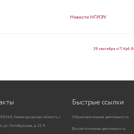
Опубликовано в
Новости НГИЭУ
29 сентября «IT-Куб.
акты
Быстрые ссылки
06340, Нижегородская область, г.
Образовательная деятельность
, ул. Октябрьская, д. 22 А
Воспитательная деятельность