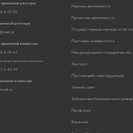
 приемной ректора:
Научная деятельность
6) 4-15-50
Проектная деятельность
риемной ректора:
Государственная научная аттеста
@mail.ru
Партнеры университета
 приемной комиссии:
6) 4-15-47
Международное сотрудничество
 номер приемной комиссии:
Ректорат
7) 4-63-10
Противодействие коррупции
риемной комиссии:
Ученый совет
mail.ru
Библиотека Княгининского униве
Профсоюз
Вакансии