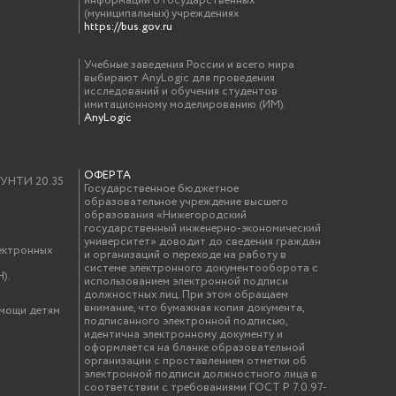
информации о государственных
(муниципальных) учреждениях
https://bus.gov.ru
Учебные заведения России и всего мира
выбирают AnyLogic для проведения
исследований и обучения студентов
имитационному моделированию (ИМ).
AnyLogic
ОФЕРТА
у УНТИ 20.35
Государственное бюджетное
образовательное учреждение высшего
образования «Нижегородский
государственный инженерно-экономический
университет» доводит до сведения граждан
ектронных
и организаций о переходе на работу в
системе электронного документооборота с
).
использованием электронной подписи
должностных лиц. При этом обращаем
внимание, что бумажная копия документа,
омощи детям
подписанного электронной подписью,
идентична электронному документу и
оформляется на бланке образовательной
организации с проставлением отметки об
электронной подписи должностного лица в
соответствии с требованиями ГОСТ Р 7.0.97-