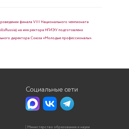
 проведении финала VIII Национального чемпионата
llsRussia) на имя ректора НГИЭУ подготовлено
ального директора Союза «Молодые профессионалы».
Социальные сети
Министерство образования и науки