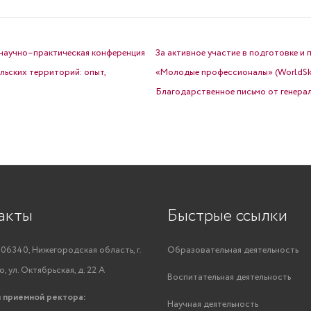
 научно–практическая конференция
За активное участие в подготовке и
льских территорий: опыт,
«Молодые профессионалы» (WorldSki
Благодарственное письмо от генер
акты
Быстрые ссылки
06340, Нижегородская область, г.
Образовательная деятельность
, ул. Октябрьская, д. 22 А
Воспитательная деятельность
 приемной ректора:
Научная деятельность