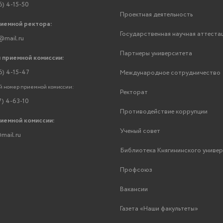
6) 4-15-50
Проектная деятельность
риемной ректора:
Государственная научная аттеста
@mail.ru
Партнеры университета
 приемной комиссии:
6) 4-15-47
Международное сотрудничество
 номер приемной комиссии:
Ректорат
7) 4-63-10
Противодействие коррупции
риемной комиссии:
Ученый совет
mail.ru
Библиотека Княгининского униве
Профсоюз
Вакансии
Газета «Наши факультеты»