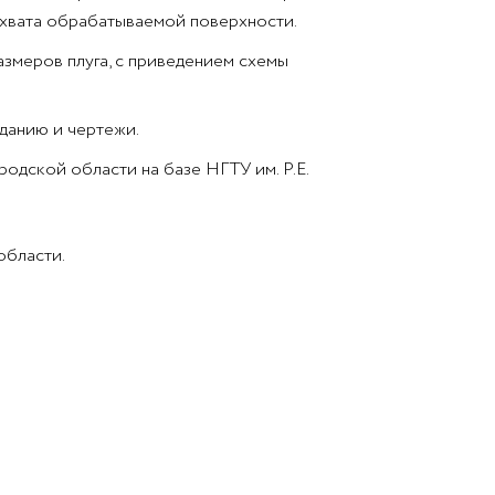
захвата обрабатываемой поверхности.
азмеров плуга, с приведением схемы
данию и чертежи.
дской области на базе НГТУ им. Р.Е.
области.