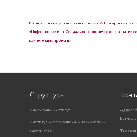
НАВИГАЦИЯ ПО ЗАПИСЯМ
В Княгининском университете прошла VIII Всероссийская
«Цифровой регион. Социально-экономическое развитие се
компетенции, проекты»
Структура
Конт
Инженерный институт
Адрес:
6
Княгинино
Институт информационных технологий и
систем связи
Телефон