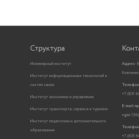
Структура
Конт
Инженерный институт
Адрес:
6
Княгинино
Институт информационных технологий и
систем связи
Телефон
+7 (831 6
Институт экономики и управления
E-mail п
Институт транспорта, сервиса и туризма
ngiei-126
Институт педагогики и дополнительного
Телефон
образования
+7 (831 6