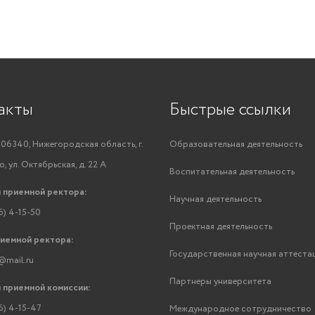
акты
Быстрые ссылки
06340, Нижегородская область, г.
Образовательная деятельность
, ул. Октябрьская, д. 22 А
Воспитательная деятельность
 приемной ректора:
Научная деятельность
6) 4-15-50
Проектная деятельность
риемной ректора:
Государственная научная аттеста
@mail.ru
Партнеры университета
 приемной комиссии:
6) 4-15-47
Международное сотрудничество