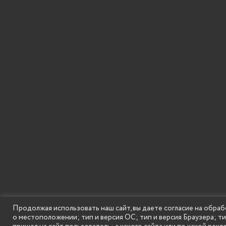
Продолжая использовать наш сайт, вы даете согласие на обраб
о местоположении; тип и версия ОС; тип и версия Браузера; т
SECONDARY
© Государственное бюджетное образовательное