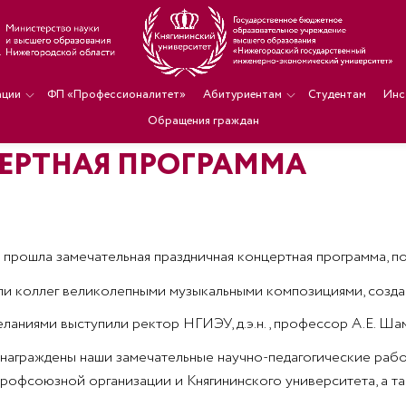
ации
ФП «Профессионалитет»
Абитуриентам
Студентам
Инс
Обращения граждан
ЕРТНАЯ ПРОГРАММА
 прошла замечательная праздничная концертная программа, п
и коллег великолепными музыкальными композициями, создав
аниями выступили ректор НГИЭУ, д.э.н., профессор А.Е. Шам
 награждены наши замечательные научно-педагогические раб
рофсоюзной организации и Княгининского университета, а та