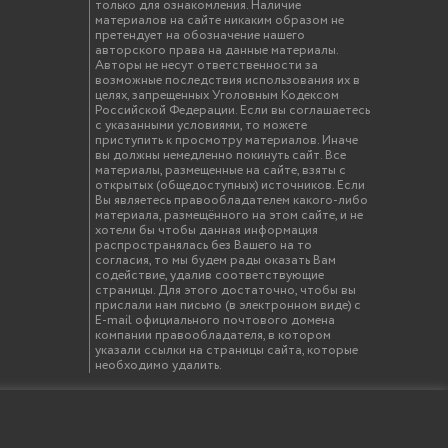
только для ознакомления. Наличие
материалов на сайте никаким образом не
претендует на обозначение нашего
авторского права на данные материалы.
Авторы не несут ответственности за
возможные последствия использования их в
целях, запрещенных Уголовным Кодексом
Российской Федерации. Если вы соглашаетесь
с указанными условиями, то можете
приступить к просмотру материалов. Иначе
вы должны немедленно покинуть сайт. Все
материалы, размещенные на сайте, взяты с
открытых (общедоступных) источников. Если
Вы являетесь правообладателем какого-либо
материала, размещённого на этом сайте, и не
хотели бы чтобы данная информация
распространялась без Вашего на то
согласия, то мы будем рады оказать Вам
содействие, удалив соответствующие
страницы. Для этого достаточно, чтобы вы
прислали нам письмо (в электронном виде) с
E-mail официального почтового домена
компании правообладателя, в котором
указали ссылки на страницы сайта, которые
необходимо удалить.
твенный инженерно-экономический университет"