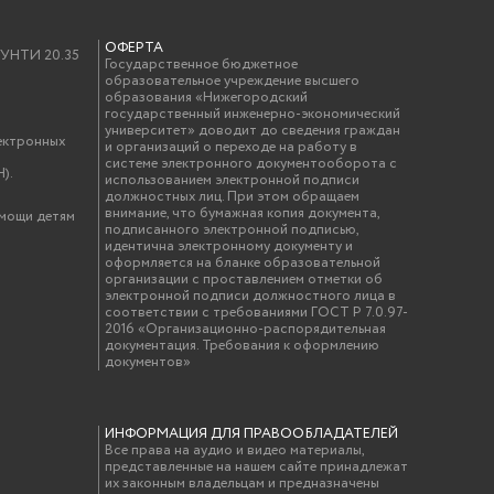
ОФЕРТА
у УНТИ 20.35
Государственное бюджетное
образовательное учреждение высшего
образования «Нижегородский
государственный инженерно-экономический
университет» доводит до сведения граждан
ектронных
и организаций о переходе на работу в
системе электронного документооборота с
).
использованием электронной подписи
должностных лиц. При этом обращаем
внимание, что бумажная копия документа,
омощи детям
подписанного электронной подписью,
идентична электронному документу и
оформляется на бланке образовательной
организации с проставлением отметки об
электронной подписи должностного лица в
соответствии с требованиями ГОСТ Р 7.0.97-
2016 «Организационно-распорядительная
документация. Требования к оформлению
документов»
ИНФОРМАЦИЯ ДЛЯ ПРАВООБЛАДАТЕЛЕЙ
Все права на аудио и видео материалы,
представленные на нашем сайте принадлежат
их законным владельцам и предназначены