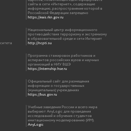
сайты в сети «Интернет», содержащие
информацию, распространение которой в
Российской Федерации запрещено
https://eais.rkn.gov.ru
Национальный центр информационного
противодействия терроризму и экстремизму
в образовательной среде и сети Интернет
рситета
http://ncpti.su
Программа стажировок работников и
аспирантов российских вузов и научных
организаций в НИУ ВШЭ
https://internship.hse.ru
Официальный сайт для размещения
информации о государственных
(муниципальных) учреждениях
https://bus.gov.ru
Учебные заведения России и всего мира
выбирают AnyLogic для проведения
исследований и обучения студентов
имитационному моделированию (ИМ).
AnyLogic