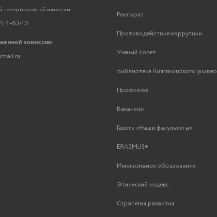
 номер приемной комиссии:
Ректорат
7) 4-63-10
Противодействие коррупции
риемной комиссии:
Ученый совет
mail.ru
Библиотека Княгининского униве
Профсоюз
Вакансии
Газета «Наши факультеты»
ERASMUS+
Инклюзивное образование
Этический кодекс
Стратегия развития