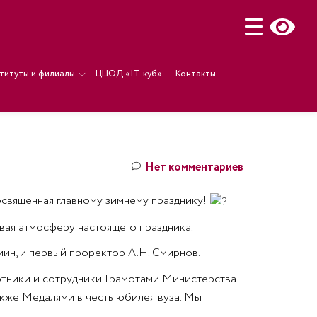
титуты и филиалы
ЦЦОД «IT-куб»
Контакты
Нет комментариев
освящённая главному зимнему празднику!
ая атмосферу настоящего праздника.
ин, и первый проректор А.Н. Смирнов.
отники и сотрудники Грамотами Министерства
кже Медалями в честь юбилея вуза. Мы