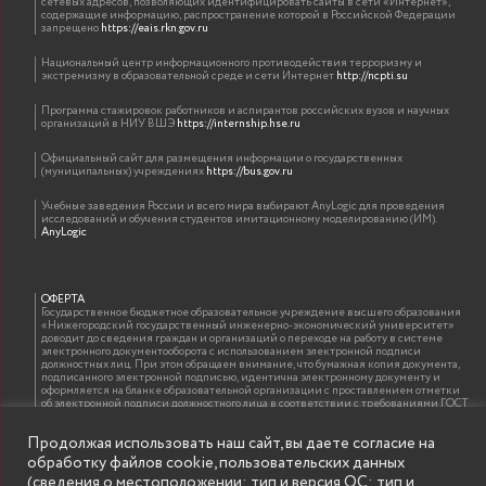
сетевых адресов, позволяющих идентифицировать сайты в сети «Интернет»,
содержащие информацию, распространение которой в Российской Федерации
запрещено
https://eais.rkn.gov.ru
Национальный центр информационного противодействия терроризму и
экстремизму в образовательной среде и сети Интернет
http://ncpti.su
Программа стажировок работников и аспирантов российских вузов и научных
организаций в НИУ ВШЭ
https://internship.hse.ru
Официальный сайт для размещения информации о государственных
(муниципальных) учреждениях
https://bus.gov.ru
Учебные заведения России и всего мира выбирают AnyLogic для проведения
исследований и обучения студентов имитационному моделированию (ИМ).
AnyLogic
ОФЕРТА
Государственное бюджетное образовательное учреждение высшего образования
«Нижегородский государственный инженерно-экономический университет»
доводит до сведения граждан и организаций о переходе на работу в системе
электронного документооборота с использованием электронной подписи
должностных лиц. При этом обращаем внимание, что бумажная копия документа,
подписанного электронной подписью, идентична электронному документу и
оформляется на бланке образовательной организации с проставлением отметки
об электронной подписи должностного лица в соответствии с требованиями ГОСТ
Р 7.0.97-2016 «Организационно-распорядительная документация. Требования к
оформлению документов»
Продолжая использовать наш сайт, вы даете согласие на
обработку файлов cookie, пользовательских данных
(сведения о местоположении; тип и версия ОС; тип и