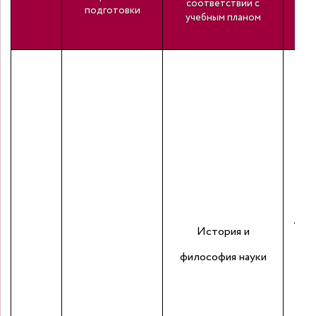
соответствии с
подготовки
само
учебным планом
«Уче
История и
пр
философия науки
се