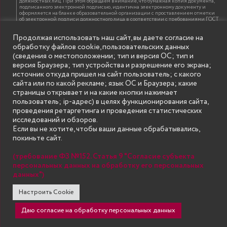
должностных лиц. При этом обращаем внимание, что бумажная копия документа,
подписанного электронной подписью, идентична электронному документу и
оформляется на бланке образовательной организации с проставлением отметки
об электронной подписи должностного лица в соответствии с требованиями ГОСТ
Р 7.0.97-2016 «Организационно-распорядительная документация. Требования к
оформлению документов»
Продолжая использовать наш сайт, вы даете согласие на
обработку файлов cookie, пользовательских данных
(сведения о местоположении; тип и версия ОС; тип и
ИНФОРМАЦИЯ ДЛЯ ПРАВООБЛАДАТЕЛЕЙ
версия Браузера; тип устройства и разрешение его экрана;
Все права на аудио и видео материалы, представленные на нашем сайте
источник откуда пришел на сайт пользователь; с какого
принадлежат их законным владельцам и предназначены только для ознакомления.
Наличие материалов на сайте никаким образом не претендует на обозначение
сайта или по какой рекламе; язык ОС и Браузера; какие
нашего авторского права на данные материалы. Авторы не несут ответственности
страницы открывает и на какие кнопки нажимает
за возможные последствия использования их в целях, запрещенных Уголовным
Кодексом Российской Федерации. Если вы соглашаетесь с указанными
пользователь; ip-адрес) в целях функционирования сайта,
условиями, то можете приступить к просмотру материалов. Иначе вы должны
проведения ретаргетинга и проведения статистических
немедленно покинуть сайт. Все материалы, размещенные на сайте, взяты с
открытых (общедоступных) источников. Если Вы являетесь правообладателем
исследований и обзоров.
какого-либо материала, размещённого на этом сайте, и не хотели бы чтобы данная
Если вы не хотите, чтобы ваши данные обрабатывались,
информация распространялась без Вашего на то согласия, то мы будем рады
оказать Вам содействие, удалив соответствующие страницы. Для этого достаточно,
покиньте сайт.
чтобы вы прислали нам письмо (в электронном виде) с E-mail официального
почтового домена компании правообладателя, в котором указали ссылки на
страницы сайта, которые необходимо удалить.
(требование ФЗ №152. Статья 9 "Согласие субъекта
персональных данных на обработку его персональных
«Уче
Экономика.
данных")
Организация учебного
SECONDARY
пр
© Государственное бюджетное образовательное учреждение
Настроить Cookie
процесса в ВУЗе
Профиль
высшего образования "Нижегородский государственный инженерно-
MENU
экономический университет" (Княгининский университет) 2002 - 2026
Даю согласие на обработку персональных данных
(направленность)
се