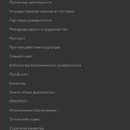
Проектная деятельность
Государственная научная аттестация
Партнеры университета
Международное сотрудничество
Ректорат
Противодействие коррупции
Ученый совет
Библиотека Княгининского университета
Профсоюз
Вакансии
Газета «Наши факультеты»
ERASMUS+
Инклюзивное образование
Экономика и
Этический кодекс
управление народным
Стратегия развития