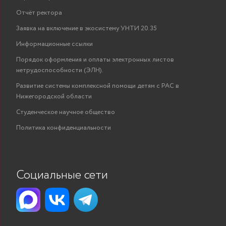
хозяйством
Отчёт ректора
(экономика,
№ 1
Заявка на включение в экосистему УНТИ 20.35
Информационные ссылки
организация и
про
Порядок оформления и оплаты электронных листов
управление
нетрудоспособности (ЭЛН).
предприятиями,
Развитие системы комплексной помощи детям с РАС в
Нижегородской области
отраслями,
Студенческое научное общество
комплексами)
Политика конфиденциальности
Социальные сети