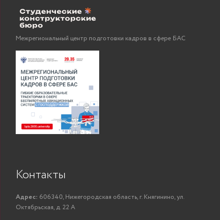
Межрегиональный центр подготовки кадров в сфере БАС
Психология и
«Уче
педагогика высшей
пр
Контакты
школы
се
Адрес:
606340, Нижегородская область, г. Княгинино, ул.
Октябрьская, д. 22 А