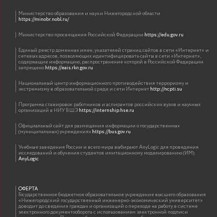
Министерство образования и науки Нижегородской области
https://minobr.nobl.ru/
Министерство просвещения Российской Федерации
https://edu.gov.ru
Единый реестр доменных имен, указателей страниц сайтов в сети «Интернет» и
сетевых адресов, позволяющих идентифицировать сайты в сети «Интернет»,
содержащие информацию, распространение которой в Российской Федерации
запрещено
https://eais.rkn.gov.ru
Национальный центр информационного противодействия терроризму и
экстремизму в образовательной среде и сети Интернет
http://ncpti.su
Программа стажировок работников и аспирантов российских вузов и научных
организаций в НИУ ВШЭ
https://internship.hse.ru
Методика
«Уче
Официальный сайт для размещения информации о государственных
диссертационного
(муниципальных) учреждениях
https://bus.gov.ru
пр
исследования
Учебные заведения России и всего мира выбирают AnyLogic для проведения
исследований и обучения студентов имитационному моделированию (ИМ).
AnyLogic
се
ОФЕРТА
Государственное бюджетное образовательное учреждение высшего образования
«Нижегородский государственный инженерно-экономический университет»
доводит до сведения граждан и организаций о переходе на работу в системе
электронного документооборота с использованием электронной подписи