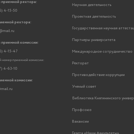
 приемной ректора:
Научная деятельность
6) 4-15-50
Проектная деятельность
риемной ректора:
Государственная научная аттеста
@mail.ru
Партнеры университета
 приемной комиссии:
6) 4-15-47
Международное сотрудничество
 номер приемной комиссии:
Ректорат
7) 4-63-10
Противодействие коррупции
риемной комиссии:
Ученый совет
mail.ru
Библиотека Княгининского униве
Профсоюз
Вакансии
Газета «Наши факультеты»