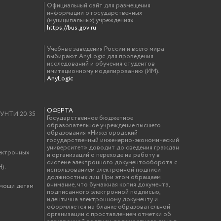
Официальный сайт для размещения
информации о государственных
(муниципальных) учреждениях
https://bus.gov.ru
Учебные заведения России и всего мира
выбирают AnyLogic для проведения
исследований и обучения студентов
имитационному моделированию (ИМ).
AnyLogic
ОФЕРТА
у УНТИ 20.35
Государственное бюджетное
образовательное учреждение высшего
образования «Нижегородский
государственный инженерно-экономический
университет» доводит до сведения граждан
ектронных
и организаций о переходе на работу в
системе электронного документооборота с
).
использованием электронной подписи
должностных лиц. При этом обращаем
внимание, что бумажная копия документа,
омощи детям
подписанного электронной подписью,
идентична электронному документу и
оформляется на бланке образовательной
организации с проставлением отметки об