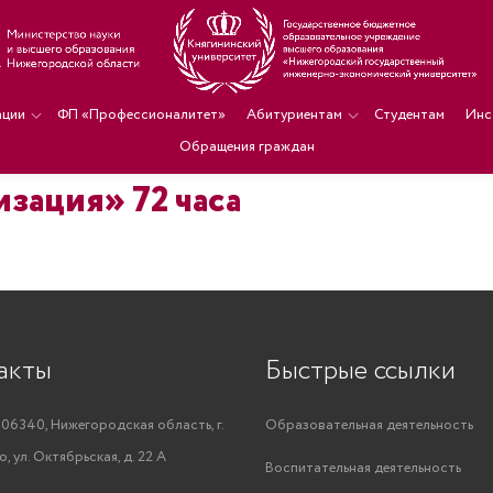
ации
ФП «Профессионалитет»
Абитуриентам
Студентам
Инс
Обращения граждан
зация» 72 часа
акты
Быстрые ссылки
06340, Нижегородская область, г.
Образовательная деятельность
, ул. Октябрьская, д. 22 А
Воспитательная деятельность