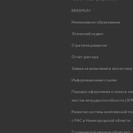
ERASMUS+
Инклюзивное образование
Этический кодекс
Стратегия развития
Отчёт ректора
Заявка на включение в экосистем
Информационные ссылки
Порядок оформления и оплаты эл
листов нетрудоспособности (ЭЛН
Развитие системы комплексной п
с РАС в Нижегородской области
Студенческое научное общество