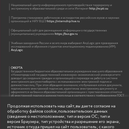
Национальный центр информационного противодействия терроризму и
экстремизму в образовательной среде и сети Интернет
http://ncpti.su
Программа стажировок работников и аспирантов российских вузов и научных
организаций в НИУ ВШЭ
https://internship.hse.ru
Официальный сайт для размещения информации о государственных
(муниципальных) учреждениях
https://bus.gov.ru
Учебные заведения России и всего мира выбирают AnyLogic для проведения
исследований и обучения студентов имитационному моделированию (ИМ).
AnyLogic
ОФЕРТА
Государственное бюджетное образовательное учреждение высшего образования
«Нижегородский государственный инженерно-экономический университет»
доводит до сведения граждан и организаций о переходе на работу в системе
электронного документооборота с использованием электронной подписи
должностных лиц. При этом обращаем внимание, что бумажная копия документа,
подписанного электронной подписью, идентична электронному документу и
оформляется на бланке образовательной организации с проставлением отметки
об электронной подписи должностного лица в соответствии с требованиями ГОСТ
Р 7.0.97-2016 «Организационно-распорядительная документация. Требования к
оформлению документов»
Продолжая использовать наш сайт, вы даете согласие на
обработку файлов cookie, пользовательских данных
(сведения о местоположении; тип и версия ОС; тип и
ИНФОРМАЦИЯ ДЛЯ ПРАВООБЛАДАТЕЛЕЙ
версия Браузера; тип устройства и разрешение его экрана;
Все права на аудио и видео материалы, представленные на нашем сайте
источник откуда пришел на сайт пользователь; с какого
принадлежат их законным владельцам и предназначены только для ознакомления.