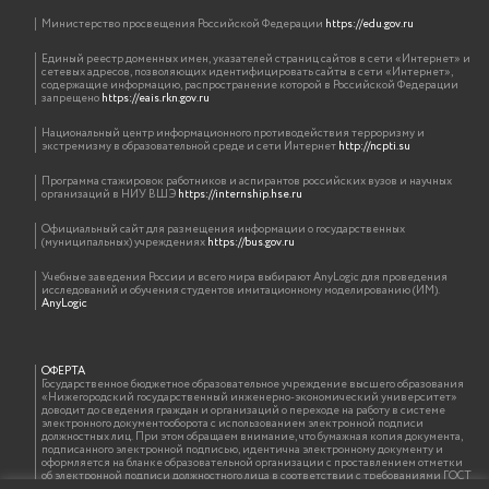
Министерство просвещения Российской Федерации
https://edu.gov.ru
Единый реестр доменных имен, указателей страниц сайтов в сети «Интернет» и
сетевых адресов, позволяющих идентифицировать сайты в сети «Интернет»,
содержащие информацию, распространение которой в Российской Федерации
запрещено
https://eais.rkn.gov.ru
Национальный центр информационного противодействия терроризму и
экстремизму в образовательной среде и сети Интернет
http://ncpti.su
Программа стажировок работников и аспирантов российских вузов и научных
организаций в НИУ ВШЭ
https://internship.hse.ru
Официальный сайт для размещения информации о государственных
(муниципальных) учреждениях
https://bus.gov.ru
Учебные заведения России и всего мира выбирают AnyLogic для проведения
исследований и обучения студентов имитационному моделированию (ИМ).
AnyLogic
ОФЕРТА
Государственное бюджетное образовательное учреждение высшего образования
«Нижегородский государственный инженерно-экономический университет»
доводит до сведения граждан и организаций о переходе на работу в системе
электронного документооборота с использованием электронной подписи
должностных лиц. При этом обращаем внимание, что бумажная копия документа,
подписанного электронной подписью, идентична электронному документу и
оформляется на бланке образовательной организации с проставлением отметки
об электронной подписи должностного лица в соответствии с требованиями ГОСТ