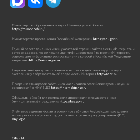
Министерство образования и науки Нижегородской области
https://minobr.nobl.ru/
Министерство просвещения Российской Федерации
https://edu.gov.ru
Единый реестр доменных имен, указателей страниц сайтов в сети «Интернет» и
сетевых адресов, позволяющих идентифицировать сайты в сети «Интернет»,
содержащие информацию, распространение которой в Российской Федерации
запрещено
https://eais.rkn.gov.ru
Национальный центр информационного противодействия терроризму и
экстремизму в образовательной среде и сети Интернет
http://ncpti.su
Программа стажировок работников и аспирантов российских вузов и научных
организаций в НИУ ВШЭ
https://internship.hse.ru
Официальный сайт для размещения информации о государственных
(муниципальных) учреждениях
https://bus.gov.ru
Учебные заведения России и всего мира выбирают AnyLogic для проведения
исследований и обучения студентов имитационному моделированию (ИМ).
AnyLogic
ОФЕРТА