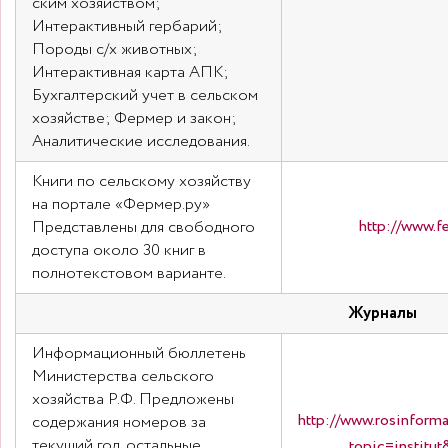
ским хозяйством;
Интерактивный гербарий;
Породы с/х животных;
Интерактивная карта АПК;
Бухгалтерский учет в сельском
хозяйстве; Фермер и закон;
Аналитические исследования.
Книги по сельскому хозяйству
на портале «Фермер.ру»
http://www.f
Представлены для свободного
доступа около 30 книг в
полнотекстовом варианте.
Журналы
Информационный бюллетень
Министерства сельского
хозяйства Р.Ф. Предложены
http://www.rosinforma
содержания номеров за
текущий год, остальные
topic=institu