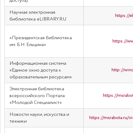
доступа)
Научная электронная
https://el
библиотека eLIBRARY.RU
«Президентская библиотека
https://ww
им. Б.Н. Ельцина»
Информационная система
http://win
«Единое окно доступа к
образовательным ресурсам»
Электронная библиотека
https://msrabot
всероссийского Портала
«Молодой Специалист»
Новости науки, искусства и
https://msrabota.ru/in
техники