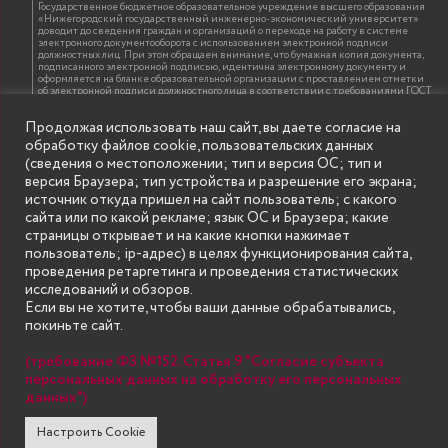
Государственное бюджетное образовательное учреждение высшего образования
«Нижегородский государственный инженерно-экономический университет»
доводит до сведения граждан и организаций о переходе на работу в системе
электронного документооборота с использованием электронной подписи
должностных лиц. При этом обращаем внимание, что бумажная копия документа,
подписанного электронной подписью, идентична электронному документу и
оформляется на бланке образовательной организации с проставлением отметки
об электронной подписи должностного лица в соответствии с требованиями ГОСТ
Р 7.0.97-2016 «Организационно-распорядительная документация. Требования к
оформлению документов»
Продолжая использовать наш сайт, вы даете согласие на
обработку файлов cookie, пользовательских данных
(сведения о местоположении; тип и версия ОС; тип и
ИНФОРМАЦИЯ ДЛЯ ПРАВООБЛАДАТЕЛЕЙ
версия Браузера; тип устройства и разрешение его экрана;
Все права на аудио и видео материалы, представленные на нашем сайте
источник откуда пришел на сайт пользователь; с какого
принадлежат их законным владельцам и предназначены только для ознакомления.
Наличие материалов на сайте никаким образом не претендует на обозначение
сайта или по какой рекламе; язык ОС и Браузера; какие
нашего авторского права на данные материалы. Авторы не несут ответственности
страницы открывает и на какие кнопки нажимает
за возможные последствия использования их в целях, запрещенных Уголовным
Кодексом Российской Федерации. Если вы соглашаетесь с указанными
пользователь; ip-адрес) в целях функционирования сайта,
условиями, то можете приступить к просмотру материалов. Иначе вы должны
проведения ретаргетинга и проведения статистических
немедленно покинуть сайт. Все материалы, размещенные на сайте, взяты с
открытых (общедоступных) источников. Если Вы являетесь правообладателем
исследований и обзоров.
какого-либо материала, размещённого на этом сайте, и не хотели бы чтобы данная
Если вы не хотите, чтобы ваши данные обрабатывались,
информация распространялась без Вашего на то согласия, то мы будем рады
оказать Вам содействие, удалив соответствующие страницы. Для этого достаточно,
покиньте сайт.
чтобы вы прислали нам письмо (в электронном виде) с E-mail официального
почтового домена компании правообладателя, в котором указали ссылки на
страницы сайта, которые необходимо удалить.
(требование ФЗ №152. Статья 9 "Согласие субъекта
персональных данных на обработку его персональных
данных")
SECONDARY
© Государственное бюджетное образовательное учреждение
Настроить Cookie
высшего образования "Нижегородский государственный инженерно-