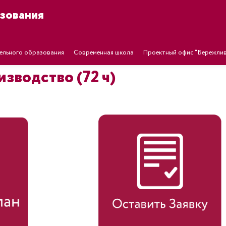
зования
ельного образования
Современная школа
Проектный офис “Бережлив
зводство (72 ч)