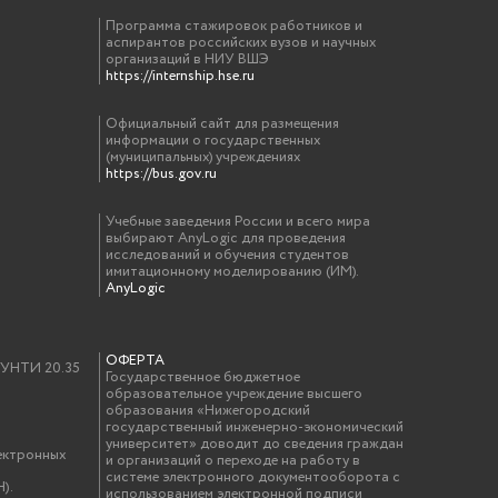
Программа стажировок работников и
аспирантов российских вузов и научных
организаций в НИУ ВШЭ
https://internship.hse.ru
Официальный сайт для размещения
информации о государственных
(муниципальных) учреждениях
https://bus.gov.ru
Учебные заведения России и всего мира
выбирают AnyLogic для проведения
исследований и обучения студентов
имитационному моделированию (ИМ).
AnyLogic
ОФЕРТА
у УНТИ 20.35
Государственное бюджетное
образовательное учреждение высшего
образования «Нижегородский
государственный инженерно-экономический
университет» доводит до сведения граждан
ектронных
и организаций о переходе на работу в
системе электронного документооборота с
).
использованием электронной подписи