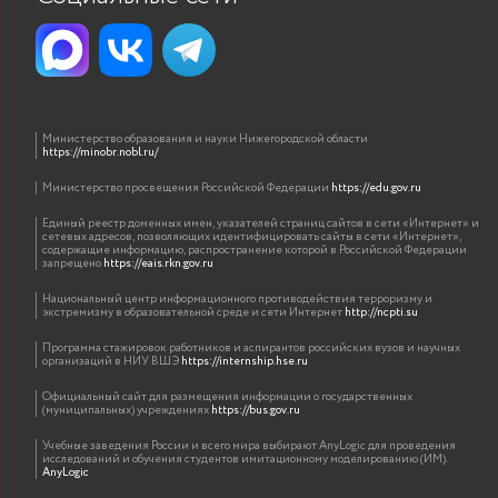
Министерство образования и науки Нижегородской области
https://minobr.nobl.ru/
Министерство просвещения Российской Федерации
https://edu.gov.ru
Единый реестр доменных имен, указателей страниц сайтов в сети «Интернет» и
сетевых адресов, позволяющих идентифицировать сайты в сети «Интернет»,
содержащие информацию, распространение которой в Российской Федерации
запрещено
https://eais.rkn.gov.ru
Национальный центр информационного противодействия терроризму и
экстремизму в образовательной среде и сети Интернет
http://ncpti.su
Программа стажировок работников и аспирантов российских вузов и научных
организаций в НИУ ВШЭ
https://internship.hse.ru
Официальный сайт для размещения информации о государственных
(муниципальных) учреждениях
https://bus.gov.ru
Учебные заведения России и всего мира выбирают AnyLogic для проведения
исследований и обучения студентов имитационному моделированию (ИМ).
AnyLogic