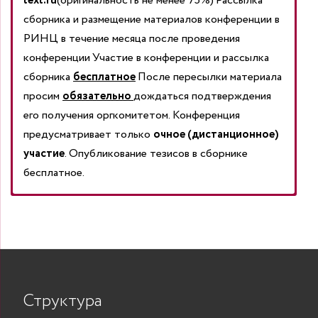
t
е
xt
.
ru
(оригинальность не менее 75%)
Рассылка
сборника и размещение ма­териалов конференции в
РИНЦ в течение месяца после проведения
конференции
Участие в конференции и рассылка
сборника
бес­платное
После пересылки материала
просим
обязательно
дождаться подтверждения
его получения оргкомитетом.
Конференция
предусматривает только
очное (дистанционное)
участие
. Опубликование тезисов в сборнике
бесплатное.
Адрес:
Word – 7.0-13.0, размер бумаги А5, язык —
606340
Нижегородская область,
г.
Княгинино, ул. Октябрьская, д. 22а
русский
Ответственная
за организацию конференции –
Максимальный объем статьи – 3 страницы.
Акифьева Лариса
Владимировна
Шрифт «Times New Roman», размершрифта –10.
Контактный телефон:
89103883991
тел., факс: 8 (831 66) 4-15-50
Поля: верхнее – 2 см., нижнее – 2 см., левое – 2
https://ngieu.ru/
e-
Структура
mail:
см., правое – 2 см.
buhkonferen
@
mail
.
ru
Красная строка – 1,25 см., межстрочный