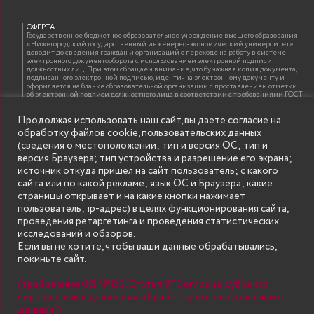
ОФЕРТА
Государственное бюджетное образовательное учреждение высшего образования
«Нижегородский государственный инженерно-экономический университет»
доводит до сведения граждан и организаций о переходе на работу в системе
электронного документооборота с использованием электронной подписи
должностных лиц. При этом обращаем внимание, что бумажная копия документа,
подписанного электронной подписью, идентична электронному документу и
оформляется на бланке образовательной организации с проставлением отметки
об электронной подписи должностного лица в соответствии с требованиями ГОСТ
Р 7.0.97-2016 «Организационно-распорядительная документация. Требования к
оформлению документов»
Продолжая использовать наш сайт, вы даете согласие на
обработку файлов cookie, пользовательских данных
(сведения о местоположении; тип и версия ОС; тип и
ИНФОРМАЦИЯ ДЛЯ ПРАВООБЛАДАТЕЛЕЙ
версия Браузера; тип устройства и разрешение его экрана;
Все права на аудио и видео материалы, представленные на нашем сайте
источник откуда пришел на сайт пользователь; с какого
принадлежат их законным владельцам и предназначены только для ознакомления.
Наличие материалов на сайте никаким образом не претендует на обозначение
сайта или по какой рекламе; язык ОС и Браузера; какие
нашего авторского права на данные материалы. Авторы не несут ответственности
страницы открывает и на какие кнопки нажимает
за возможные последствия использования их в целях, запрещенных Уголовным
Кодексом Российской Федерации. Если вы соглашаетесь с указанными
пользователь; ip-адрес) в целях функционирования сайта,
условиями, то можете приступить к просмотру материалов. Иначе вы должны
проведения ретаргетинга и проведения статистических
немедленно покинуть сайт. Все материалы, размещенные на сайте, взяты с
открытых (общедоступных) источников. Если Вы являетесь правообладателем
исследований и обзоров.
какого-либо материала, размещённого на этом сайте, и не хотели бы чтобы данная
Если вы не хотите, чтобы ваши данные обрабатывались,
информация распространялась без Вашего на то согласия, то мы будем рады
оказать Вам содействие, удалив соответствующие страницы. Для этого достаточно,
покиньте сайт.
чтобы вы прислали нам письмо (в электронном виде) с E-mail официального
почтового домена компании правообладателя, в котором указали ссылки на
страницы сайта, которые необходимо удалить.
(требование ФЗ №152. Статья 9 "Согласие субъекта
персональных данных на обработку его персональных
данных")