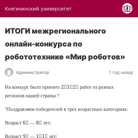
Княгининский университет
ИТОГИ межрегионального
онлайн-конкурса по
робототехнике «Мир роботов»
Администратор
1 год назад
На конкурс было принято
2⃣1⃣2⃣
работ из разных
регионов нашей страны
?
?
Поздравляем победителей в трех возрастных категориях:
Возраст
6⃣
—
8⃣
лет;
Возраст
9⃣
—
1⃣1⃣
лет;