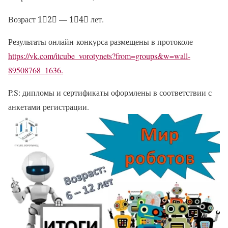
Возраст
1⃣2⃣
—
1⃣4⃣
лет.
Результаты онлайн-конкурса размещены в протоколе
https://vk.com/itcube_vorotynets?from=groups&w=wall-
89508768_1636.
P.S: дипломы и сертификаты оформлены в соответствии с
анкетами регистрации.