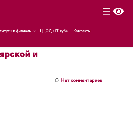
титуты и филиалы
ЦЦОД «IT-куб»
Контакты
иярской и
Нет комментариев