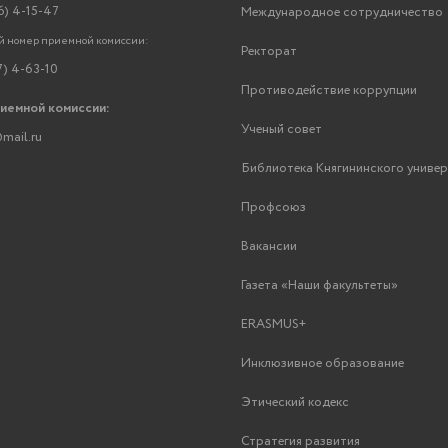
6) 4-15-47
Международное сотрудничество
 номер приемной комиссии:
Ректорат
7) 4-63-10
Противодействие коррупции
риемной комиссии:
Ученый совет
mail.ru
Библиотека Княгининского униве
Профсоюз
Вакансии
Газета «Наши факультеты»
ERASMUS+
Инклюзивное образование
Этический кодекс
Стратегия развития