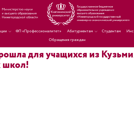
ации
ФП «Профессионалитет»
Абитуриентам
Студентам
Инс
Обращения граждан
прошла для учащихся из Кузьм
 школ!