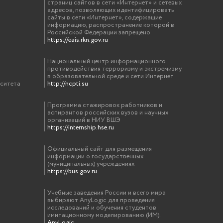
страниц сайтов в сети «Интернет» и сетевых
адресов, позволяющих идентифицировать
сайты в сети «Интернет», содержащие
информацию, распространение которой в
Российской Федерации запрещено
https://eais.rkn.gov.ru
Национальный центр информационного
противодействия терроризму и экстремизму
в образовательной среде и сети Интернет
рситета
http://ncpti.su
Программа стажировок работников и
аспирантов российских вузов и научных
организаций в НИУ ВШЭ
https://internship.hse.ru
Официальный сайт для размещения
информации о государственных
(муниципальных) учреждениях
https://bus.gov.ru
Учебные заведения России и всего мира
выбирают AnyLogic для проведения
исследований и обучения студентов
имитационному моделированию (ИМ).
AnyLogic