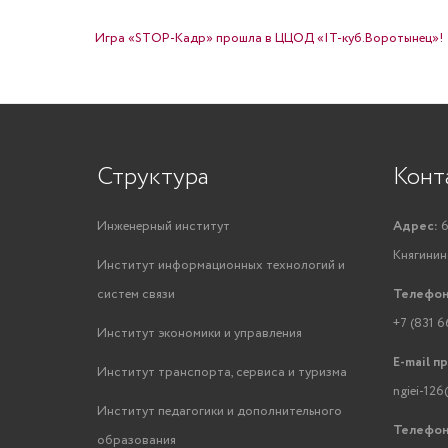
НАВИГАЦИЯ ПО ЗАПИСЯМ
Игра «STOP-Кадр» прошла в ЦЦОД «IT-куб.Воротынец»!
Структура
Конт
Инженерный институт
Адрес:
6
Княгинино
Институт информационных технологий и
систем связи
Телефон
+7 (831 6
Институт экономики и управления
E-mail п
Институт транспорта, сервиса и туризма
ngiei-126
Институт педагогики и дополнительного
Телефон
образования