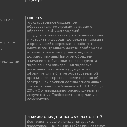
ОФЕРТА
у УНТИ 20.35
Государственное бюджетное
образовательное учреждение высшего
образования «Нижегородский
государственный инженерно-экономический
университет» доводит до сведения граждан
ектронных
и организаций о переходе на работу в
системе электронного документооборота с
).
использованием электронной подписи
должностных лиц. При этом обращаем
внимание, что бумажная копия документа,
омощи детям
подписанного электронной подписью,
идентична электронному документу и
оформляется на бланке образовательной
организации с проставлением отметки об
электронной подписи должностного лица в
соответствии с требованиями ГОСТ Р 7.0.97-
2016 «Организационно-распорядительная
документация. Требования к оформлению
документов»
ИНФОРМАЦИЯ ДЛЯ ПРАВООБЛАДАТЕЛЕЙ
Все права на аудио и видео материалы,
представленные на нашем сайте принадлежат