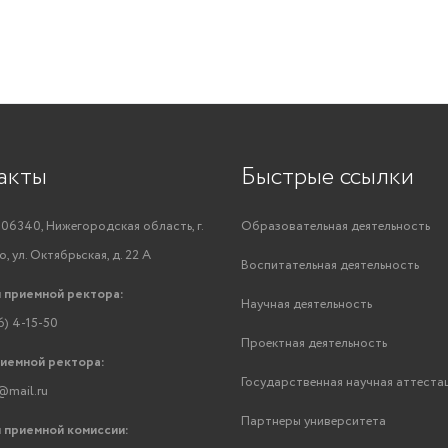
акты
Быстрые ссылки
06340, Нижегородская область, г.
Образовательная деятельность
, ул. Октябрьская, д. 22 А
Воспитательная деятельность
 приемной ректора:
Научная деятельность
6) 4-15-50
Проектная деятельность
риемной ректора:
Государственная научная аттеста
@mail.ru
Партнеры университета
 приемной комиссии: