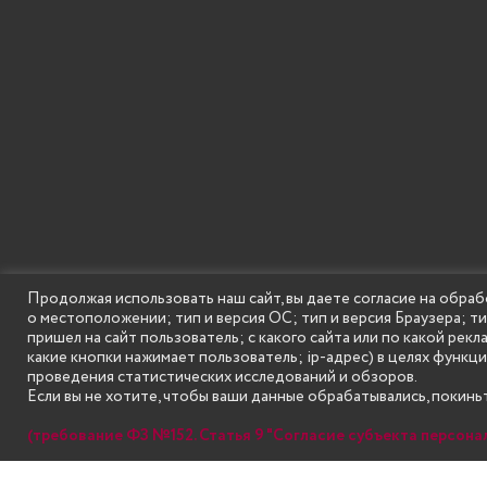
Продолжая использовать наш сайт, вы даете согласие на обраб
о местоположении; тип и версия ОС; тип и версия Браузера; т
пришел на сайт пользователь; с какого сайта или по какой рекл
какие кнопки нажимает пользователь; ip-адрес) в целях функц
проведения статистических исследований и обзоров.
Если вы не хотите, чтобы ваши данные обрабатывались, покиньт
(требование ФЗ №152. Статья 9 "Согласие субъекта персона