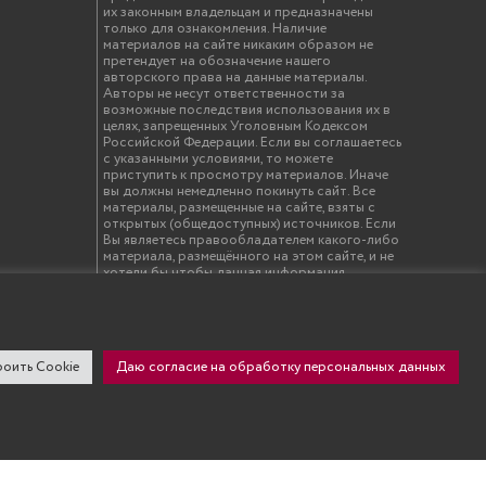
их законным владельцам и предназначены
только для ознакомления. Наличие
материалов на сайте никаким образом не
претендует на обозначение нашего
авторского права на данные материалы.
Авторы не несут ответственности за
возможные последствия использования их в
целях, запрещенных Уголовным Кодексом
Российской Федерации. Если вы соглашаетесь
с указанными условиями, то можете
приступить к просмотру материалов. Иначе
вы должны немедленно покинуть сайт. Все
материалы, размещенные на сайте, взяты с
открытых (общедоступных) источников. Если
Вы являетесь правообладателем какого-либо
материала, размещённого на этом сайте, и не
хотели бы чтобы данная информация
распространялась без Вашего на то
согласия, то мы будем рады оказать Вам
содействие, удалив соответствующие
страницы. Для этого достаточно, чтобы вы
прислали нам письмо (в электронном виде) с
оить Cookie
Даю согласие на обработку персональных данных
E-mail официального почтового домена
компании правообладателя, в котором
указали ссылки на страницы сайта, которые
необходимо удалить.