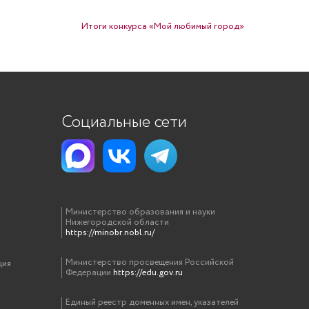
Итоги конкурса «Мой любимый город»
Социальные сети
Министерство образования и науки
Нижегородской области
https://minobr.nobl.ru/
Министерство просвещения Российской
ция
Федерации
https://edu.gov.ru
Единый реестр доменных имен, указателей