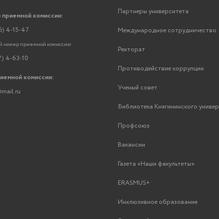
Партнеры университета
 приемной комиссии:
6) 4-15-47
Международное сотрудничество
 номер приемной комиссии:
Ректорат
7) 4-63-10
Противодействие коррупции
риемной комиссии:
Ученый совет
mail.ru
Библиотека Княгининского униве
Профсоюз
Вакансии
Газета «Наши факультеты»
ERASMUS+
Инклюзивное образование