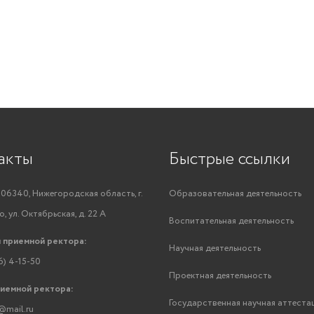
акты
Быстрые ссылки
06340, Нижегородская область, г.
Образовательная деятельность
, ул. Октябрьская, д. 22 А
Воспитательная деятельность
 приемной ректора:
Научная деятельность
6) 4-15-50
Проектная деятельность
риемной ректора:
Государственная научная аттеста
@mail.ru