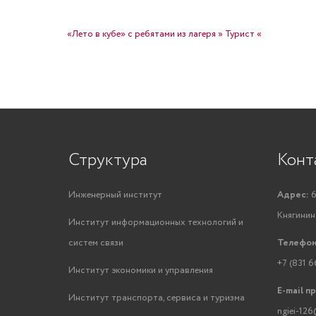
НАВИГАЦИЯ ПО ЗАПИСЯМ
«Лето в кубе» с ребятами из лагеря » Турист «
Структура
Конт
Инженерный институт
Адрес:
6
Княгинино
Институт информационных технологий и
систем связи
Телефон
+7 (831 6
Институт экономики и управления
E-mail п
Институт транспорта, сервиса и туризма
ngiei-126