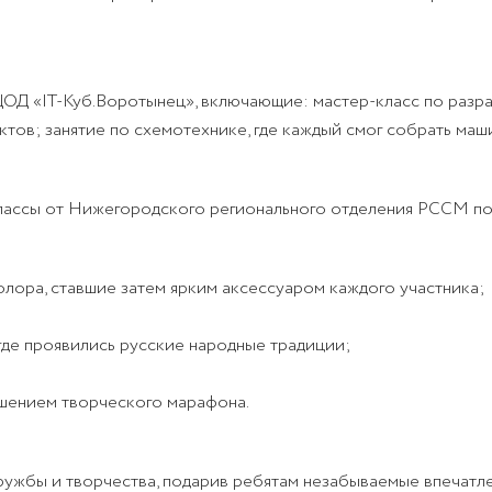
ЦОД «IT-Куб.Воротынец», включающие: мастер-класс по разр
ов; занятие по схемотехнике, где каждый смог собрать маши
классы от Нижегородского регионального отделения РССМ по
лора, ставшие затем ярким аксессуаром каждого участника;
где проявились русские народные традиции;
ршением творческого марафона.
ужбы и творчества, подарив ребятам незабываемые впечатлен