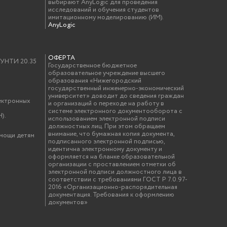
выбирают AnyLogic для проведения
исследований и обучения студентов
имитационному моделированию (ИМ).
AnyLogic
ОФЕРТА
у УНТИ 20.35
Государственное бюджетное
образовательное учреждение высшего
образования «Нижегородский
государственный инженерно-экономический
университет» доводит до сведения граждан
ектронных
и организаций о переходе на работу в
системе электронного документооборота с
).
использованием электронной подписи
должностных лиц. При этом обращаем
внимание, что бумажная копия документа,
омощи детям
подписанного электронной подписью,
идентична электронному документу и
оформляется на бланке образовательной
организации с проставлением отметки об
электронной подписи должностного лица в
соответствии с требованиями ГОСТ Р 7.0.97-
2016 «Организационно-распорядительная
документация. Требования к оформлению
документов»