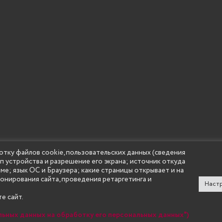
отку файлов cookie, пользовательских данных (сведения
ип устройства и разрешение его экрана; источник откуда
 учреждение высшего образования "Нижегородский государс
аме; язык ОС и Браузера; какие страницы открывает и на
(Княгининский университет) 2002 - 2026
ионирования сайта, проведения ретаргетинга и
Настр
е сайт.
льных данных на обработку его персональных данных")