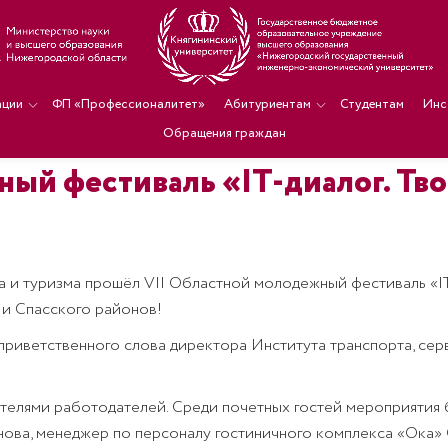
ации
ФП «Профессионалитет»
Абитуриентам
Студентам
Инс
Обращения граждан
ный фестиваль «IT-диалог. Тв
иса и туризма прошёл VII Областной молодежный фестиваль «I
 и Спасского районов!
приветственного слова директора Института транспорта, се
телями работодателей. Среди почетных гостей мероприятия 
ва, менеджер по персоналу гостиничного комплекса «Ока» 