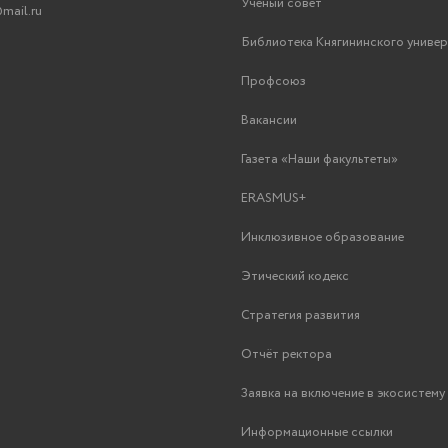
Ученый совет
mail.ru
Библиотека Княгининского униве
Профсоюз
Вакансии
Газета «Наши факультеты»
ERASMUS+
Инклюзивное образование
Этический кодекс
Стратегия развития
Отчёт ректора
Заявка на включение в экосистем
Информационные ссылки