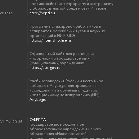
противодействия терроризму и экстремизму
в образовательной среде и сети Интернет
рситета
http://ncpti.su
Программа стажировок работников и
аспирантов российских вузов и научных
организаций в НИУ ВШЭ
https://internship.hse.ru
Официальный сайт для размещения
информации о государственных
(муниципальных) учреждениях
https://bus.gov.ru
Учебные заведения России и всего мира
выбирают AnyLogic для проведения
исследований и обучения студентов
имитационному моделированию (ИМ).
AnyLogic
ОФЕРТА
у УНТИ 20.35
Государственное бюджетное
образовательное учреждение высшего
образования «Нижегородский
государственный инженерно-экономический