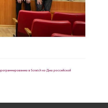
программированию в Scratch ко Дню российской