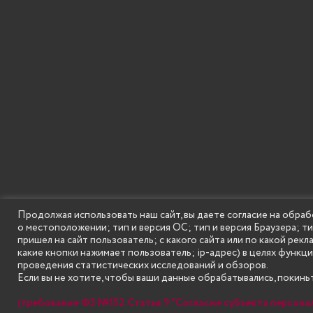
Продолжая использовать наш сайт, вы даете согласие на обраб
о местоположении; тип и версия ОС; тип и версия Браузера; т
SECONDARY
© Государственное бюджетное образовательное
пришел на сайт пользователь; с какого сайта или по какой рекл
MENU
какие кнопки нажимает пользователь; ip-адрес) в целях функц
проведения статистических исследований и обзоров.
Если вы не хотите, чтобы ваши данные обрабатывались, покиньт
(требование ФЗ №152. Статья 9 "Согласие субъекта персона