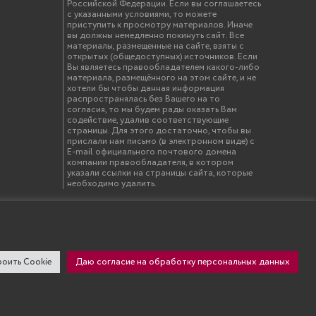
Российской Федерации. Если вы соглашаетесь
с указанными условиями, то можете
приступить к просмотру материалов. Иначе
вы должны немедленно покинуть сайт. Все
материалы, размещенные на сайте, взяты с
открытых (общедоступных) источников. Если
Вы являетесь правообладателем какого-либо
материала, размещённого на этом сайте, и не
хотели бы чтобы данная информация
распространялась без Вашего на то
согласия, то мы будем рады оказать Вам
содействие, удалив соответствующие
страницы. Для этого достаточно, чтобы вы
прислали нам письмо (в электронном виде) с
E-mail официального почтового домена
компании правообладателя, в котором
указали ссылки на страницы сайта, которые
необходимо удалить.
твенный инженерно-экономический университет"
оить Cookie
Даю согласие на обработку персональных данных