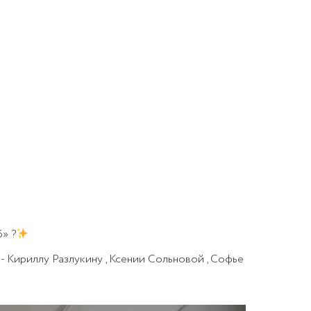
» ?
Кириллу Разлукину , Ксении Сольновой , Софье