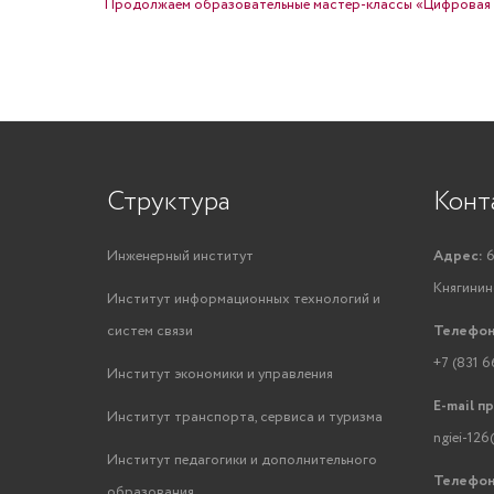
Продолжаем образовательные мастер-классы «Цифровая 
Структура
Конт
Инженерный институт
Адрес:
6
Княгинино
Институт информационных технологий и
систем связи
Телефон
+7 (831 6
Институт экономики и управления
E-mail п
Институт транспорта, сервиса и туризма
ngiei-126
Институт педагогики и дополнительного
Телефон
образования