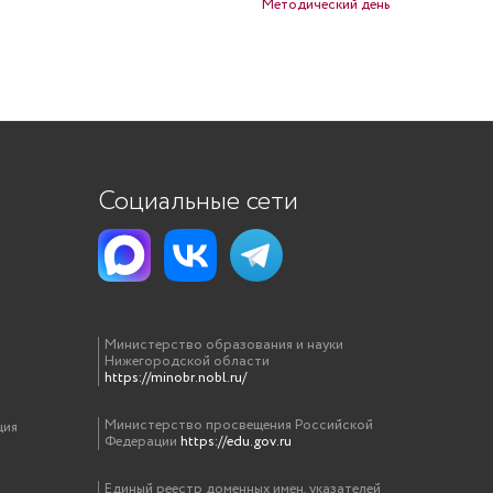
Методический день
Социальные сети
Министерство образования и науки
Нижегородской области
https://minobr.nobl.ru/
Министерство просвещения Российской
ция
Федерации
https://edu.gov.ru
Единый реестр доменных имен, указателей