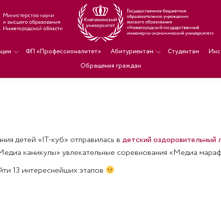
ации
ФП «Профессионалитет»
Абитуриентам
Студентам
Инс
Обращения граждан
ния детей «IT-куб» отправилась в
детский оздоровительный л
Медиа каникулы» увлекательные соревнования «Медиа мара
ти 13
интереснейших этапов