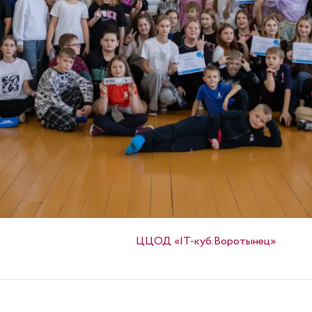
Опубликовано в
ЦЦОД «IT-куб.Воротынец»