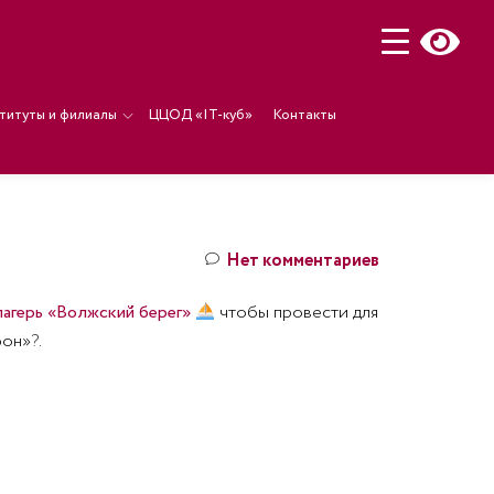
титуты и филиалы
ЦЦОД «IT-куб»
Контакты
Нет комментариев
агерь «Волжский берег»
чтобы провести для
фон»
?
.