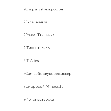
?Открытый микрофон
?Excel-медиа
?Гонка ITтишника
?ITишный пиар
?IT-Alies
?Сам себе звукорежиссер
?Цифровой Minecraft
?Фотомастерская