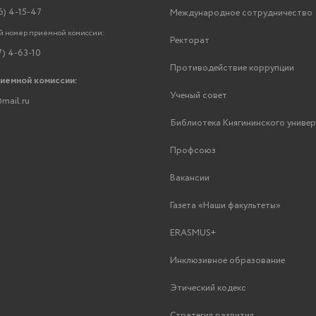
6) 4-15-47
Международное сотрудничество
 номер приемной комиссии:
Ректорат
7) 4-63-10
Противодействие коррупции
риемной комиссии:
Ученый совет
mail.ru
Библиотека Княгининского униве
Профсоюз
Вакансии
Газета «Наши факультеты»
ERASMUS+
Инклюзивное образование
Этический кодекс
Стратегия развития