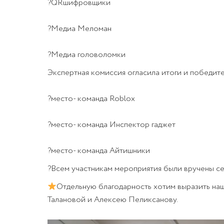
?QRшифровщики
?Медиа Меломан
?Медиа головоломки
Экспертная комиссия огласила итоги и победите
?место- команда Roblox
?место- команда Инспектор гаджет
?место- команда Айтишники
?Всем участникам мероприятия были вручены се
Отдельную благодарность хотим выразить на
Талановой и Алексею Пеликсанову.