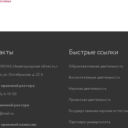
осень»
акты
Быстрые ссылки
06340, Нижегородская область, г.
Образовательная деятельность
, ул. Октябрьская, д. 22 А
Воспитательная деятельность
 приемной ректора:
Научная деятельность
6) 4-15-50
Проектная деятельность
риемной ректора:
Государственная научная аттеста
@mail.ru
Партнеры университета
 приемной комиссии: