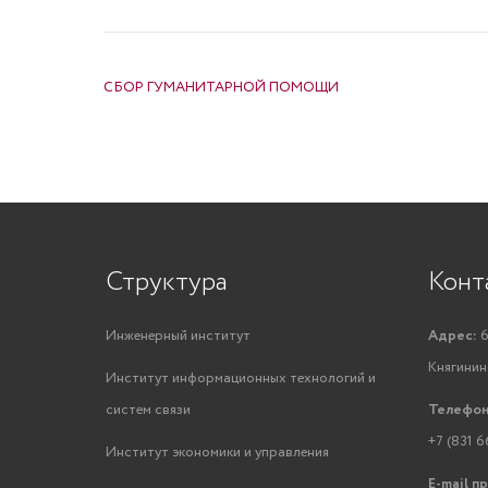
НАВИГАЦИЯ ПО ЗАПИСЯМ
СБОР ГУМАНИТАРНОЙ ПОМОЩИ
Структура
Конт
Инженерный институт
Адрес:
6
Княгинино
Институт информационных технологий и
систем связи
Телефон
+7 (831 6
Институт экономики и управления
E-mail п