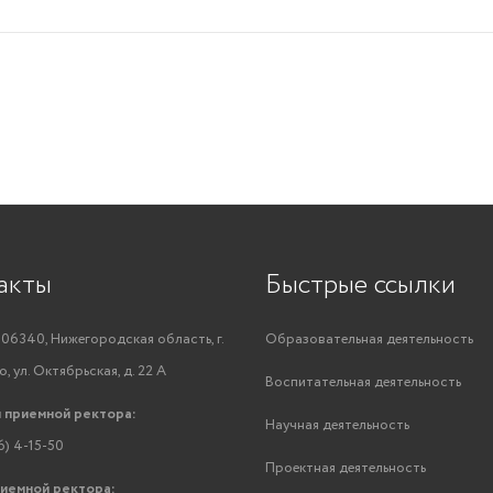
акты
Быстрые ссылки
06340, Нижегородская область, г.
Образовательная деятельность
, ул. Октябрьская, д. 22 А
Воспитательная деятельность
 приемной ректора:
Научная деятельность
6) 4-15-50
Проектная деятельность
риемной ректора: