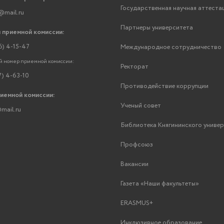
Государственная научная аттеста
@mail.ru
Партнеры университета
 приемной комиссии:
6) 4-15-47
Международное сотрудничество
 номер приемной комиссии:
Ректорат
7) 4-63-10
Противодействие коррупции
риемной комиссии:
Ученый совет
mail.ru
Библиотека Княгининского униве
Профсоюз
Вакансии
Газета «Наши факультеты»
ERASMUS+
Инклюзивное образование