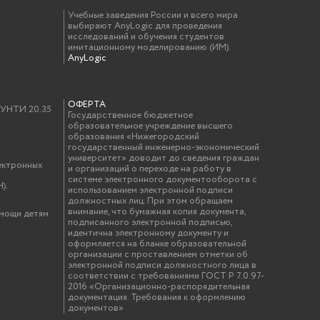
Учебные заведения России и всего мира
выбирают AnyLogic для проведения
исследований и обучения студентов
имитационному моделированию (ИМ).
AnyLogic
ОФЕРТА
у УНТИ 20.35
Государственное бюджетное
образовательное учреждение высшего
образования «Нижегородский
государственный инженерно-экономический
университет» доводит до сведения граждан
ектронных
и организаций о переходе на работу в
системе электронного документооборота с
).
использованием электронной подписи
должностных лиц. При этом обращаем
внимание, что бумажная копия документа,
омощи детям
подписанного электронной подписью,
идентична электронному документу и
оформляется на бланке образовательной
организации с проставлением отметки об
электронной подписи должностного лица в
соответствии с требованиями ГОСТ Р 7.0.97-
2016 «Организационно-распорядительная
документация. Требования к оформлению
документов»