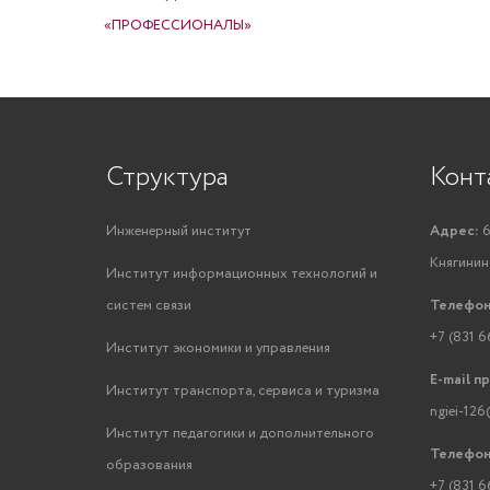
«ПРОФЕССИОНАЛЫ»
Структура
Конт
Инженерный институт
Адрес:
6
Княгинино
Институт информационных технологий и
систем связи
Телефон
+7 (831 6
Институт экономики и управления
E-mail п
Институт транспорта, сервиса и туризма
ngiei-126
Институт педагогики и дополнительного
Телефон
образования
+7 (831 6