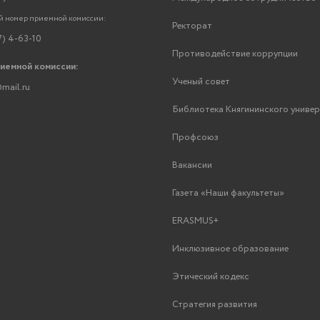
 номер приемной комиссии:
Ректорат
7) 4-63-10
Противодействие коррупции
риемной комиссии:
Ученый совет
mail.ru
Библиотека Княгининского униве
Профсоюз
Вакансии
Газета «Наши факультеты»
ERASMUS+
Инклюзивное образование
Этический кодекс
Стратегия развития