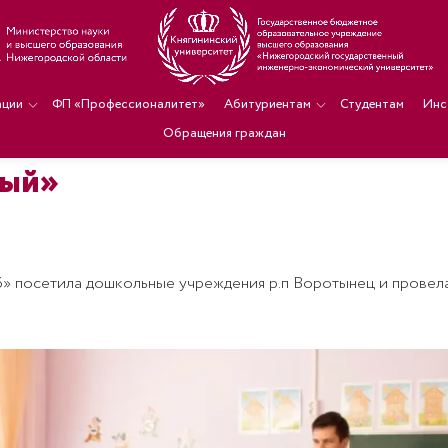
ации
ФП «Профессионалитет»
Абитуриентам
Студентам
Инс
Обращения граждан
ный»
уб» посетила дошкольные учреждения р.п Воротынец и провел