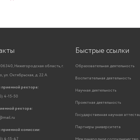
акты
Быстрые ссылки
06340, Нижегородская область, г.
Образовательная деятельность
, ул. Октябрьская, д. 22 А
Воспитательная деятельность
 приемной ректора:
Научная деятельность
6) 4-15-50
Проектная деятельность
риемной ректора:
Государственная научная аттеста
@mail.ru
Партнеры университета
 приемной комиссии:
6) 4-15-47
Международное сотрудничество