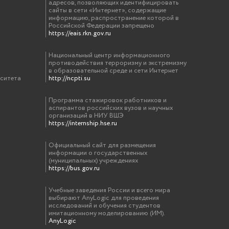
адресов, позволяющих идентифицировать
сайты в сети «Интернет», содержащие
информацию, распространение которой в
Российской Федерации запрещено
https://eais.rkn.gov.ru
Национальный центр информационного
противодействия терроризму и экстремизму
в образовательной среде и сети Интернет
рситета
http://ncpti.su
Программа стажировок работников и
аспирантов российских вузов и научных
организаций в НИУ ВШЭ
https://internship.hse.ru
Официальный сайт для размещения
информации о государственных
(муниципальных) учреждениях
https://bus.gov.ru
Учебные заведения России и всего мира
выбирают AnyLogic для проведения
исследований и обучения студентов
имитационному моделированию (ИМ).
AnyLogic