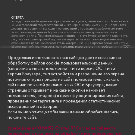
ОФЕРТА
Государственное бюджетное образовательное учреждение высшего образования
«Нижегородский государственный инженерно-экономический университет»
доводит до сведения граждан и организаций о переходе на работу в системе
электронного документооборота с использованием электронной подписи
должностных лиц. При этом обращаем внимание, что бумажная копия документа,
подписанного электронной подписью, идентична электронному документу и
оформляется на бланке образовательной организации с проставлением отметки
об электронной подписи должностного лица в соответствии с требованиями ГОСТ
Р 7.0.97-2016 «Организационно-распорядительная документация. Требования к
оформлению документов»
Продолжая использовать наш сайт, вы даете согласие на
обработку файлов cookie, пользовательских данных
(сведения о местоположении; тип и версия ОС; тип и
ИНФОРМАЦИЯ ДЛЯ ПРАВООБЛАДАТЕЛЕЙ
версия Браузера; тип устройства и разрешение его экрана;
Все права на аудио и видео материалы, представленные на нашем сайте
источник откуда пришел на сайт пользователь; с какого
принадлежат их законным владельцам и предназначены только для ознакомления.
Наличие материалов на сайте никаким образом не претендует на обозначение
сайта или по какой рекламе; язык ОС и Браузера; какие
нашего авторского права на данные материалы. Авторы не несут ответственности
страницы открывает и на какие кнопки нажимает
за возможные последствия использования их в целях, запрещенных Уголовным
Кодексом Российской Федерации. Если вы соглашаетесь с указанными
пользователь; ip-адрес) в целях функционирования сайта,
условиями, то можете приступить к просмотру материалов. Иначе вы должны
проведения ретаргетинга и проведения статистических
немедленно покинуть сайт. Все материалы, размещенные на сайте, взяты с
открытых (общедоступных) источников. Если Вы являетесь правообладателем
исследований и обзоров.
какого-либо материала, размещённого на этом сайте, и не хотели бы чтобы данная
Если вы не хотите, чтобы ваши данные обрабатывались,
информация распространялась без Вашего на то согласия, то мы будем рады
оказать Вам содействие, удалив соответствующие страницы. Для этого достаточно,
покиньте сайт.
чтобы вы прислали нам письмо (в электронном виде) с E-mail официального
почтового домена компании правообладателя, в котором указали ссылки на
страницы сайта, которые необходимо удалить.
(требование ФЗ №152. Статья 9 "Согласие субъекта
персональных данных на обработку его персональных