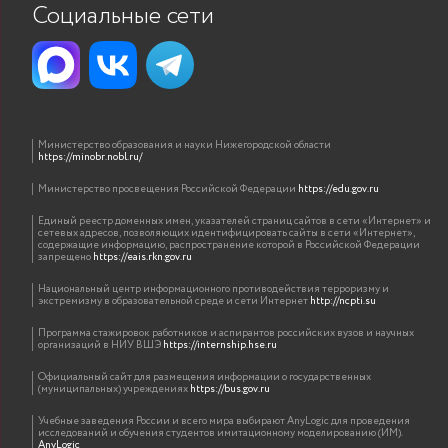
Социальные сети
Министерство образования и науки Нижегородской области
https://minobr.nobl.ru/
Министерство просвещения Российской Федерации
https://edu.gov.ru
Единый реестр доменных имен, указателей страниц сайтов в сети «Интернет» и
сетевых адресов, позволяющих идентифицировать сайты в сети «Интернет»,
содержащие информацию, распространение которой в Российской Федерации
запрещено
https://eais.rkn.gov.ru
Национальный центр информационного противодействия терроризму и
экстремизму в образовательной среде и сети Интернет
http://ncpti.su
Программа стажировок работников и аспирантов российских вузов и научных
организаций в НИУ ВШЭ
https://internship.hse.ru
Официальный сайт для размещения информации о государственных
(муниципальных) учреждениях
https://bus.gov.ru
Учебные заведения России и всего мира выбирают AnyLogic для проведения
исследований и обучения студентов имитационному моделированию (ИМ).
AnyLogic