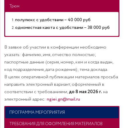
Трюм
полулюкс с удобствами – 40 000 руб
одноместная каюта с удобствами – 38 000 руб
двухместная каюта с удобствами – 35 000 руб
двухместная каюта (с умывальником) – 28 000
трехместная, четырехместная – 26 000 руб
В заявке об участии в конференции необходимо
трехместная каюта с удобствами – 32 000 руб
руб
указать: фамилию, имя, отчество полностью;
двухместная каюта (ярусная) с удобствами – 29
трехместная каюта (с умывальником) – 27 000
паспортные данные (серия, номер, кем и когда выдан,
500 руб
руб
код подразделения, дата рождения); тема доклада.
четырехместная каюта (с умывальником) – 26
В целях оперативной публикации материалов просьба
500 руб
направить электронный вариант, оформленный в
соответствии с требованиями,
до 8 мая 2026 г.
на
электронный адрес:
ngiei.gn@mail.ru
ПРОГРАММА МЕРОПРИЯТИЯ
ТРЕБОВАНИЯ ДЛЯ ОФОРМЛЕНИЯ МАТЕРИАЛОВ