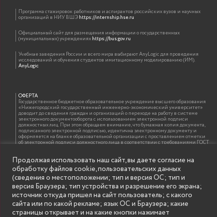
Программа стажировок работников и аспирантов российских вузов и научных
организаций в НИУ ВШЭ
https://internship.hse.ru
Официальный сайт для размещения информации о государственных
(муниципальных) учреждениях
https://bus.gov.ru
Учебные заведения России и всего мира выбирают AnyLogic для проведения
исследований и обучения студентов имитационному моделированию (ИМ).
AnyLogic
ОФЕРТА
Государственное бюджетное образовательное учреждение высшего образования
«Нижегородский государственный инженерно-экономический университет»
доводит до сведения граждан и организаций о переходе на работу в системе
электронного документооборота с использованием электронной подписи
должностных лиц. При этом обращаем внимание, что бумажная копия документа,
подписанного электронной подписью, идентична электронному документу и
оформляется на бланке образовательной организации с проставлением отметки
об электронной подписи должностного лица в соответствии с требованиями ГОСТ
Р 7.0.97-2016 «Организационно-распорядительная документация. Требования к
оформлению документов»
Продолжая использовать наш сайт, вы даете согласие на
обработку файлов cookie, пользовательских данных
(сведения о местоположении; тип и версия ОС; тип и
ИНФОРМАЦИЯ ДЛЯ ПРАВООБЛАДАТЕЛЕЙ
версия Браузера; тип устройства и разрешение его экрана;
Все права на аудио и видео материалы, представленные на нашем сайте
источник откуда пришел на сайт пользователь; с какого
принадлежат их законным владельцам и предназначены только для ознакомления.
Наличие материалов на сайте никаким образом не претендует на обозначение
сайта или по какой рекламе; язык ОС и Браузера; какие
нашего авторского права на данные материалы. Авторы не несут ответственности
страницы открывает и на какие кнопки нажимает
за возможные последствия использования их в целях, запрещенных Уголовным