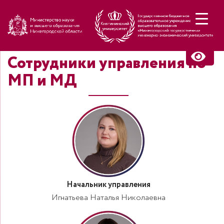
Н
Сотрудники управления по
МП и МД
Начальник управления
Игнатьева Наталья Николаевна