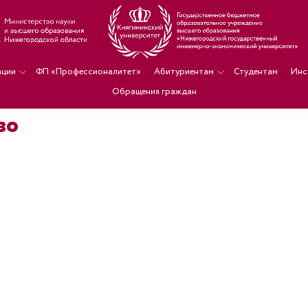
ации
ФП «Профессионалитет»
Абитуриентам
Студентам
Инс
Обращения граждан
во