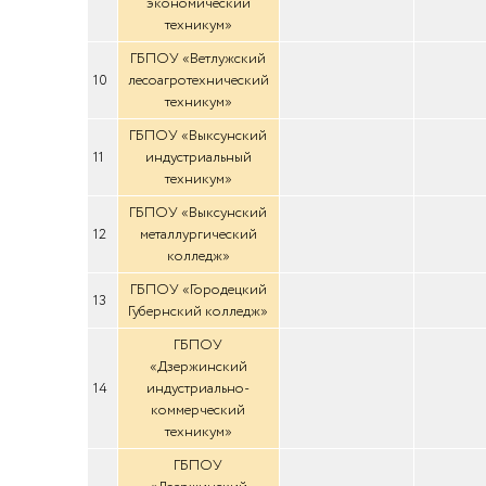
экономический
техникум»
ГБПОУ «Ветлужский
10
лесоагротехнический
техникум»
ГБПОУ «Выксунский
11
индустриальный
техникум»
ГБПОУ «Выксунский
12
металлургический
колледж»
ГБПОУ «Городецкий
13
Губернский колледж»
ГБПОУ
«Дзержинский
14
индустриально-
коммерческий
техникум»
ГБПОУ