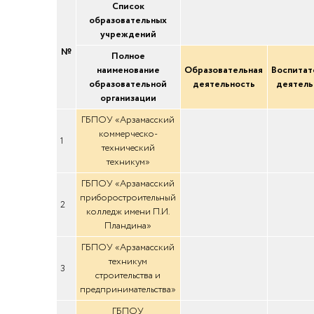
Список
образовательных
учреждений
№
Полное
наименование
Образовательная
Воспитат
образовательной
деятельность
деятель
организации
ГБПОУ «Арзамасский
коммерческо-
1
технический
техникум»
ГБПОУ «Арзамасский
приборостроительный
2
колледж имени П.И.
Пландина»
ГБПОУ «Арзамасский
техникум
3
строительства и
предпринимательства»
ГБПОУ