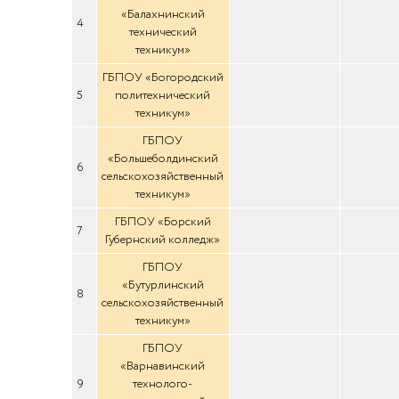
«Балахнинский
4
технический
техникум»
ГБПОУ «Богородский
5
политехнический
техникум»
ГБПОУ
«Большеболдинский
6
сельскохозяйственный
техникум»
ГБПОУ «Борский
7
Губернский колледж»
ГБПОУ
«Бутурлинский
8
сельскохозяйственный
техникум»
ГБПОУ
«Варнавинский
9
технолого-