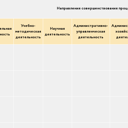
Направления совершенствования проц
Учебно-
Административно-
Админис
ельная
Научная
методическая
управленческая
хозяйс
ность
деятельность
деятельность
деятельность
деяте