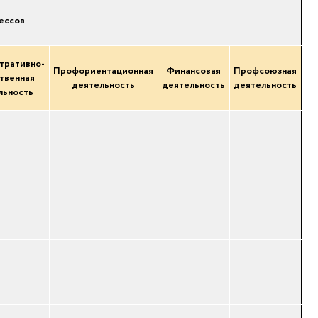
ессов
тративно-
Профориентационная
Финансовая
Профсоюзная
твенная
деятельность
деятельность
деятельность
льность