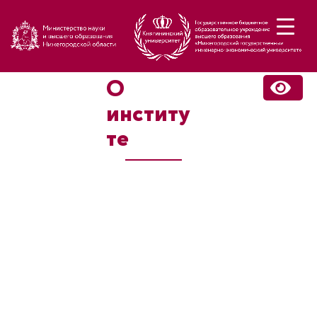
Н
О
институ
те