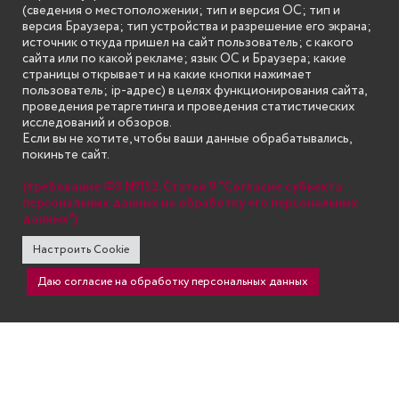
(сведения о местоположении; тип и версия ОС; тип и
технологий и систем связи
версия Браузера; тип устройства и разрешение его экрана;
является одним из самых
источник откуда пришел на сайт пользователь; с какого
молодых в университете, но
сайта или по какой рекламе; язык ОС и Браузера; какие
страницы открывает и на какие кнопки нажимает
уже за время своего
пользователь; ip-адрес) в целях функционирования сайта,
существования успел занять
проведения ретаргетинга и проведения статистических
одну из лидирующих
исследований и обзоров.
Если вы не хотите, чтобы ваши данные обрабатывались,
позиций в ВУЗе. Наш
покиньте сайт.
институт готовит
квалифицированные кадры в
(требование ФЗ №152. Статья 9 "Согласие субъекта
персональных данных на обработку его персональных
области информационных и
данных")
инфокоммуникационных
технологий, которые в век
Настроить Cookie
тотальной компьютеризации
Даю согласие на обработку персональных данных
и информатизации имеют
большую востребованность
на рынке труда.
Подробнее