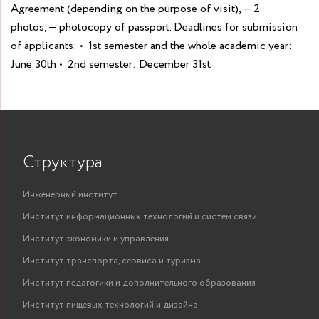
Agreement (depending on the purpose of visit),
— 2
photos,
— photocopy of passport.
Deadlines for submission
of applicants:
• 1st semester and the whole academic year:
June 30th
• 2nd semester: December 31st
Структура
Инженерный институт
Институт информационных технологий и систем связи
Институт экономики и управления
Институт транспорта, сервиса и туризма
Институт педагогики и дополнительного образования
Институт пищевых технологий и дизайна