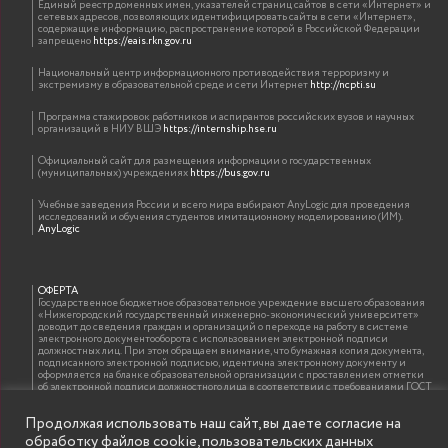
Единый реестр доменных имен, указателей страниц сайтов в сети «Интернет» и
сетевых адресов, позволяющих идентифицировать сайты в сети «Интернет»,
содержащие информацию, распространение которой в Российской Федерации
запрещено
https://eais.rkn.gov.ru
Национальный центр информационного противодействия терроризму и
экстремизму в образовательной среде и сети Интернет
http://ncpti.su
Программа стажировок работников и аспирантов российских вузов и научных
организаций в НИУ ВШЭ
https://internship.hse.ru
Официальный сайт для размещения информации о государственных
(муниципальных) учреждениях
https://bus.gov.ru
Учебные заведения России и всего мира выбирают AnyLogic для проведения
исследований и обучения студентов имитационному моделированию (ИМ).
AnyLogic
ОФЕРТА
Государственное бюджетное образовательное учреждение высшего образования
«Нижегородский государственный инженерно-экономический университет»
доводит до сведения граждан и организаций о переходе на работу в системе
электронного документооборота с использованием электронной подписи
должностных лиц. При этом обращаем внимание, что бумажная копия документа,
подписанного электронной подписью, идентична электронному документу и
оформляется на бланке образовательной организации с проставлением отметки
об электронной подписи должностного лица в соответствии с требованиями ГОСТ
Р 7.0.97-2016 «Организационно-распорядительная документация. Требования к
оформлению документов»
Продолжая использовать наш сайт, вы даете согласие на
обработку файлов cookie, пользовательских данных