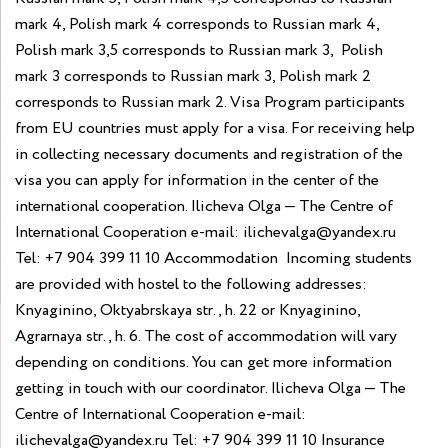
mark 4, Polish mark 4 corresponds to Russian mark 4,
Polish mark 3,5 corresponds to Russian mark 3, Polish
mark 3 corresponds to Russian mark 3, Polish mark 2
corresponds to Russian mark 2.
Visa
Program participants
from EU countries must apply for a visa. For receiving help
in collecting necessary documents and registration of the
visa you can apply for information in the center of the
international cooperation.
Ilicheva Olga — The Centre of
International Cooperation
e-mail: ilichevalga@yandex.ru
Tel: +7 904 399 11 10
Accommodation
Incoming students
are provided with hostel to the following addresses:
Knyaginino, Oktyabrskaya str., h. 22 or Knyaginino,
Agrarnaya str., h. 6. The cost of accommodation will vary
depending on conditions. You can get more information
getting in touch with our coordinator.
Ilicheva Olga — The
Centre of International Cooperation
e-mail:
ilichevalga@yandex.ru
Tel: +7 904 399 11 10
Insurance