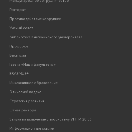
Международное сотрудничество
Ректорат
Противодействие коррупции
Ученый совет
Библиотека Княгининского университета
Профсоюз
Вакансии
Газета «Наши факультеты»
ERASMUS+
Инклюзивное образование
Этический кодекс
Стратегия развития
Отчёт ректора
Заявка на включение в экосистему УНТИ 20.35
Информационные ссылки