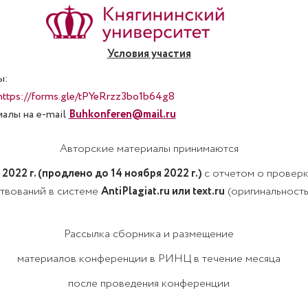
Условия участия
ы:
https://forms.gle/tPYeRrzz3bo1b64g8
алы на e-mail
Buhkonferen
@
mail
.
ru
Авторские материалы принимаются
 2022 г. (продлено до 14 ноября 2022 г.)
с отчетом о проверк
ствований в системе
AntiPlagiat.ru или
t
е
xt
.
ru
(оригинальность
Рассылка сборника и размещение
ма­териалов конференции в РИНЦ в течение месяца
после проведения конференции