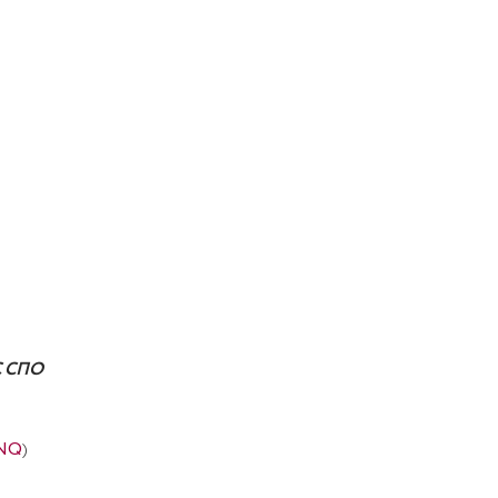
С СПО
aNQ
)