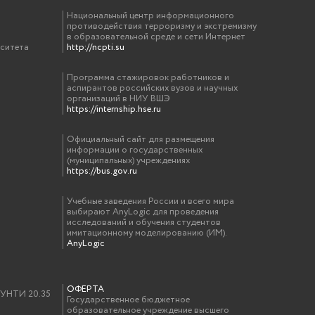
Национальный центр информационного
противодействия терроризму и экстремизму
в образовательной среде и сети Интернет
рситета
http://ncpti.su
Программа стажировок работников и
аспирантов российских вузов и научных
организаций в НИУ ВШЭ
https://internship.hse.ru
Официальный сайт для размещения
информации о государственных
(муниципальных) учреждениях
https://bus.gov.ru
Учебные заведения России и всего мира
выбирают AnyLogic для проведения
исследований и обучения студентов
имитационному моделированию (ИМ).
AnyLogic
ОФЕРТА
у УНТИ 20.35
Государственное бюджетное
образовательное учреждение высшего