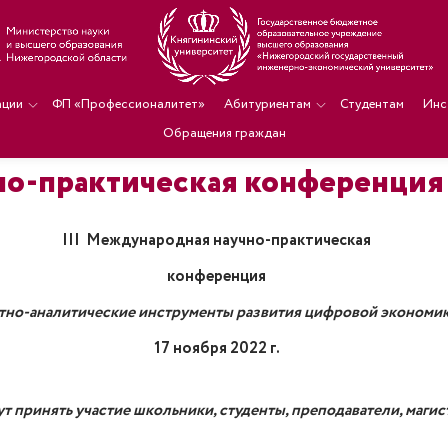
ации
ФП «Профессионалитет»
Абитуриентам
Студентам
Инс
Обращения граждан
но-практическая конференция
III
Международная научно-
практическая
конференция
тно-аналитические инструменты развития цифровой экономи
17 ноября 2022 г.
т принять участие школьники, студенты, преподаватели, магис