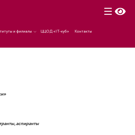
титуты и филиалы
ЦЦОД «IT-куб»
Контакты
ки»
транты, аспиранты