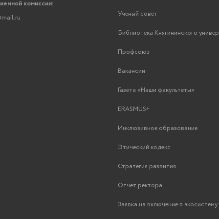
риемной комиссии:
Ученый совет
mail.ru
Библиотека Княгининского униве
Профсоюз
Вакансии
Газета «Наши факультеты»
ERASMUS+
Инклюзивное образование
Этический кодекс
Стратегия развития
Отчёт ректора
Заявка на включение в экосистем