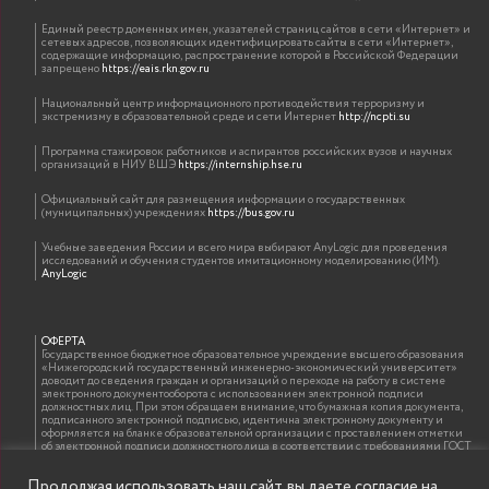
Единый реестр доменных имен, указателей страниц сайтов в сети «Интернет» и
сетевых адресов, позволяющих идентифицировать сайты в сети «Интернет»,
содержащие информацию, распространение которой в Российской Федерации
запрещено
https://eais.rkn.gov.ru
Национальный центр информационного противодействия терроризму и
экстремизму в образовательной среде и сети Интернет
http://ncpti.su
Программа стажировок работников и аспирантов российских вузов и научных
организаций в НИУ ВШЭ
https://internship.hse.ru
Официальный сайт для размещения информации о государственных
(муниципальных) учреждениях
https://bus.gov.ru
Учебные заведения России и всего мира выбирают AnyLogic для проведения
исследований и обучения студентов имитационному моделированию (ИМ).
AnyLogic
ОФЕРТА
Государственное бюджетное образовательное учреждение высшего образования
«Нижегородский государственный инженерно-экономический университет»
доводит до сведения граждан и организаций о переходе на работу в системе
электронного документооборота с использованием электронной подписи
должностных лиц. При этом обращаем внимание, что бумажная копия документа,
подписанного электронной подписью, идентична электронному документу и
оформляется на бланке образовательной организации с проставлением отметки
об электронной подписи должностного лица в соответствии с требованиями ГОСТ
Р 7.0.97-2016 «Организационно-распорядительная документация. Требования к
оформлению документов»
Продолжая использовать наш сайт, вы даете согласие на