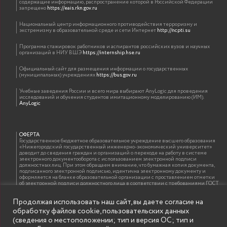
содержащие информацию, распространение которой в Российской Федерации
запрещено
https://eais.rkn.gov.ru
Национальный центр информационного противодействия терроризму и
экстремизму в образовательной среде и сети Интернет
http://ncpti.su
Программа стажировок работников и аспирантов российских вузов и научных
организаций в НИУ ВШЭ
https://internship.hse.ru
Официальный сайт для размещения информации о государственных
(муниципальных) учреждениях
https://bus.gov.ru
Учебные заведения России и всего мира выбирают AnyLogic для проведения
исследований и обучения студентов имитационному моделированию (ИМ).
AnyLogic
ОФЕРТА
Государственное бюджетное образовательное учреждение высшего образования
«Нижегородский государственный инженерно-экономический университет»
доводит до сведения граждан и организаций о переходе на работу в системе
электронного документооборота с использованием электронной подписи
должностных лиц. При этом обращаем внимание, что бумажная копия документа,
подписанного электронной подписью, идентична электронному документу и
оформляется на бланке образовательной организации с проставлением отметки
об электронной подписи должностного лица в соответствии с требованиями ГОСТ
Р 7.0.97-2016 «Организационно-распорядительная документация. Требования к
оформлению документов»
Продолжая использовать наш сайт, вы даете согласие на
обработку файлов cookie, пользовательских данных
(сведения о местоположении; тип и версия ОС; тип и
ИНФОРМАЦИЯ ДЛЯ ПРАВООБЛАДАТЕЛЕЙ