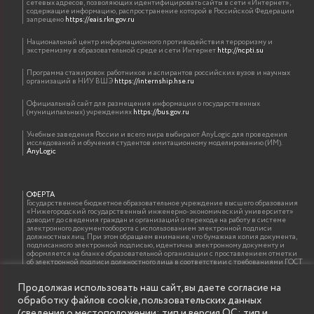
сетевых адресов, позволяющих идентифицировать сайты в сети «Интернет»,
содержащие информацию, распространение которой в Российской Федерации
запрещено
https://eais.rkn.gov.ru
Национальный центр информационного противодействия терроризму и
экстремизму в образовательной среде и сети Интернет
http://ncpti.su
Программа стажировок работников и аспирантов российских вузов и научных
организаций в НИУ ВШЭ
https://internship.hse.ru
Официальный сайт для размещения информации о государственных
(муниципальных) учреждениях
https://bus.gov.ru
Учебные заведения России и всего мира выбирают AnyLogic для проведения
исследований и обучения студентов имитационному моделированию (ИМ).
AnyLogic
ОФЕРТА
Государственное бюджетное образовательное учреждение высшего образования
«Нижегородский государственный инженерно-экономический университет»
доводит до сведения граждан и организаций о переходе на работу в системе
электронного документооборота с использованием электронной подписи
должностных лиц. При этом обращаем внимание, что бумажная копия документа,
подписанного электронной подписью, идентична электронному документу и
оформляется на бланке образовательной организации с проставлением отметки
об электронной подписи должностного лица в соответствии с требованиями ГОСТ
Р 7.0.97-2016 «Организационно-распорядительная документация. Требования к
оформлению документов»
Продолжая использовать наш сайт, вы даете согласие на
обработку файлов cookie, пользовательских данных
(сведения о местоположении; тип и версия ОС; тип и