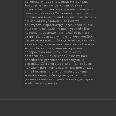
авторского права на данные материалы.
Авторы не несут ответственности за
возможные последствия использования их в
целях, запрещенных Уголовным Кодексом
Российской Федерации. Если вы соглашаетесь
с указанными условиями, то можете
приступить к просмотру материалов. Иначе
вы должны немедленно покинуть сайт. Все
материалы, размещенные на сайте, взяты с
открытых (общедоступных) источников. Если
Вы являетесь правообладателем какого-либо
материала, размещённого на этом сайте, и не
хотели бы чтобы данная информация
распространялась без Вашего на то
согласия, то мы будем рады оказать Вам
содействие, удалив соответствующие
страницы. Для этого достаточно, чтобы вы
прислали нам письмо (в электронном виде) с
E-mail официального почтового домена
компании правообладателя, в котором
указали ссылки на страницы сайта, которые
необходимо удалить.
твенный инженерно-экономический университет"