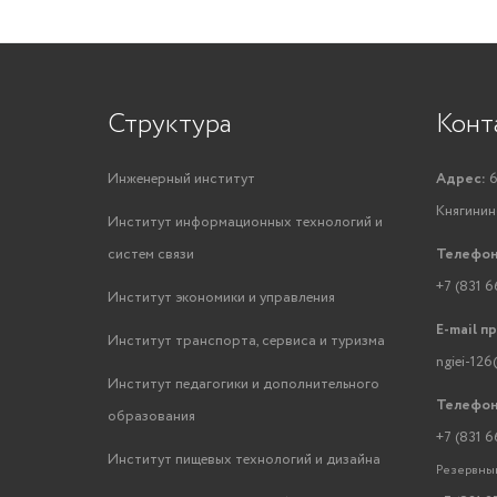
Структура
Конт
Инженерный институт
Адрес:
6
Княгинино
Институт информационных технологий и
систем связи
Телефон
+7 (831 6
Институт экономики и управления
E-mail п
Институт транспорта, сервиса и туризма
ngiei-126
Институт педагогики и дополнительного
Телефон
образования
+7 (831 6
Институт пищевых технологий и дизайна
Резервный