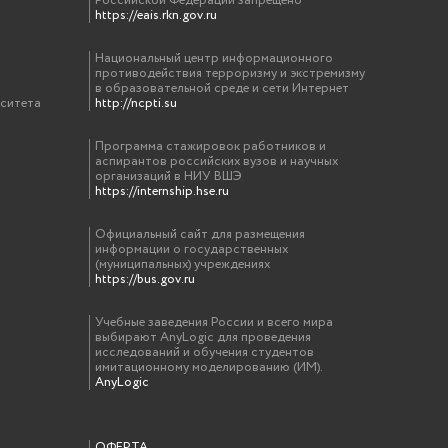
Российской Федерации запрещено
https://eais.rkn.gov.ru
Национальный центр информационного
противодействия терроризму и экстремизму
в образовательной среде и сети Интернет
рситета
http://ncpti.su
Программа стажировок работников и
аспирантов российских вузов и научных
организаций в НИУ ВШЭ
https://internship.hse.ru
Официальный сайт для размещения
информации о государственных
(муниципальных) учреждениях
https://bus.gov.ru
Учебные заведения России и всего мира
выбирают AnyLogic для проведения
исследований и обучения студентов
имитационному моделированию (ИМ).
AnyLogic
ОФЕРТА