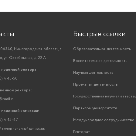
акты
Быстрые ссылки
06340, Нижегородская область, г.
Образовательная деятельность
, ул. Октябрьская, д. 22 А
Воспитательная деятельность
 приемной ректора:
Научная деятельность
6) 4-15-50
Проектная деятельность
риемной ректора:
Государственная научная аттеста
@mail.ru
Партнеры университета
 приемной комиссии:
6) 4-15-47
Международное сотрудничество
 номер приемной комиссии:
Ректорат