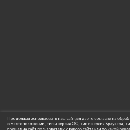
SECONDARY
© Государственное бюджетное образовательное
Продолжая использовать наш сайт, вы даете согласие на обраб
MENU
о местоположении; тип и версия ОС; тип и версия Браузера; т
пришел на сайт пользователь; с какого сайта или по какой рекл