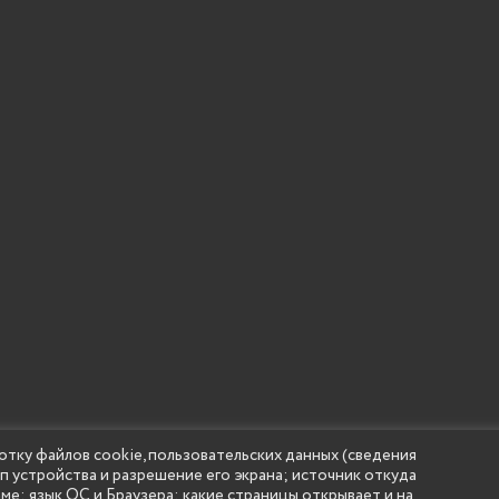
 учреждение высшего образования "Нижегородский государс
отку файлов cookie, пользовательских данных (сведения
(Княгининский университет) 2002 - 2026
ип устройства и разрешение его экрана; источник откуда
аме; язык ОС и Браузера; какие страницы открывает и на