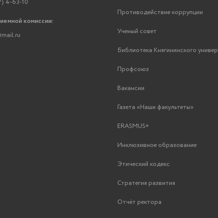
7) 4-63-10
Противодействие коррупции
риемной комиссии:
Ученый совет
mail.ru
Библиотека Княгининского униве
Профсоюз
Вакансии
Газета «Наши факультеты»
ERASMUS+
Инклюзивное образование
Этический кодекс
Стратегия развития
Отчёт ректора