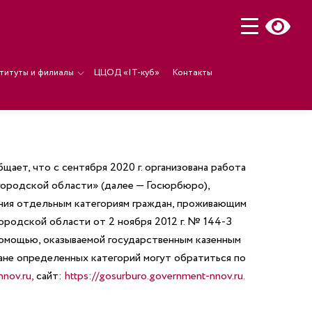
титуты и филиалы
ЦЦОД «IT-куб»
Контакты
ет, что с сентября 2020 г. организована работа
ородской области» (далее — Госюрбюро),
ния отдельным категориям граждан,
проживающим
родской области от 2 ноября 2012 г. № 144-З
омощью, оказываемой государственным казенным
не определенных категорий могут обратиться по
nnov.ru
,
сайт:
https://gosurburo.government-nnov.ru
.