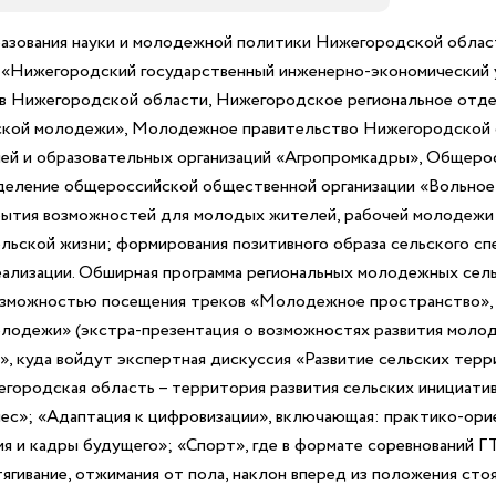
азования науки и молодежной политики Нижегородской облас
 «Нижегородский государственный инженерно-экономический 
сов Нижегородской области, Нижегородское региональное от
ской молодежи», Молодежное правительство Нижегородской 
ей и образовательных организаций «Агропромкадры», Общерос
тделение общероссийской общественной организации «Вольно
рытия возможностей для молодых жителей, рабочей молодежи 
сельской жизни; формирования позитивного образа сельского с
ализации. Обширная программа региональных молодежных сельс
зможностью посещения треков «Молодежное пространство», 
лодежи» (экстра-презентация о возможностях развития молод
, куда войдут экспертная дискуссия «Развитие сельских терр
егородская область – территория развития сельских инициатив
нес»; «Адаптация к цифровизации», включающая: практико-ор
 и кадры будущего»; «Спорт», где в формате соревнований Г
ягивание, отжимания от пола, наклон вперед из положения сто