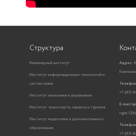
Структура
Конт
Инженерный институт
Адрес:
6
Княгинино
Институт информационных технологий и
систем связи
Телефон
+7 (831 6
Институт экономики и управления
E-mail п
Институт транспорта, сервиса и туризма
ngiei-126
Институт педагогики и дополнительного
Телефон
образования
+7 (831 6