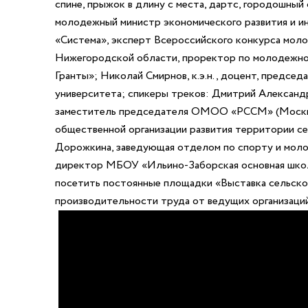
спине, прыжок в длину с места, дартс, городошный
молодежный министр экономического развития и ин
«Система», эксперт Всероссийского конкурса мол
Нижегородской области, проректор по молодежно
Гранты»; Николай Смирнов, к.э.н., доцент, предс
университета; спикеры треков: Дмитрий Александр
заместитель председателя ОМОО «РССМ» (Москва
общественной организации развития территории се
Дорожкина, заведующая отделом по спорту и моло
директор МБОУ «Ильино-Заборская основная школ
посетить постоянные площадки «Выставка сельског
производительности труда от ведущих организаций