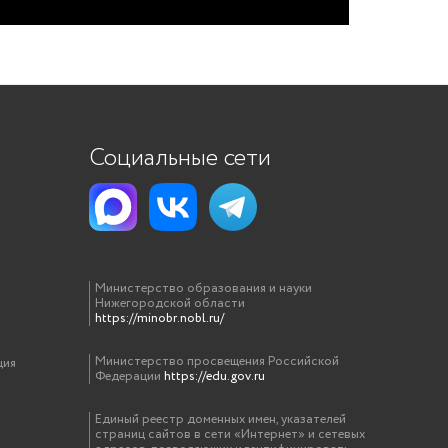
Социальные сети
Министерство образования и науки
Нижегородской области
https://minobr.nobl.ru/
Министерство просвещения Российской
ция
Федерации
https://edu.gov.ru
Единый реестр доменных имен, указателей
страниц сайтов в сети «Интернет» и сетевых