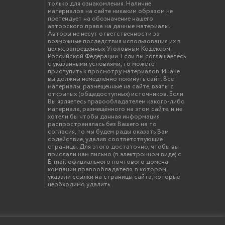
только для ознакомления. Наличие
материалов на сайте никаким образом не
претендует на обозначение нашего
авторского права на данные материалы.
Авторы не несут ответственности за
возможные последствия использования их в
целях, запрещенных Уголовным Кодексом
Российской Федерации. Если вы соглашаетесь
с указанными условиями, то можете
приступить к просмотру материалов. Иначе
вы должны немедленно покинуть сайт. Все
материалы, размещенные на сайте, взяты с
открытых (общедоступных) источников. Если
Вы являетесь правообладателем какого-либо
материала, размещённого на этом сайте, и не
хотели бы чтобы данная информация
распространялась без Вашего на то
согласия, то мы будем рады оказать Вам
содействие, удалив соответствующие
страницы. Для этого достаточно, чтобы вы
прислали нам письмо (в электронном виде) с
E-mail официального почтового домена
компании правообладателя, в котором
указали ссылки на страницы сайта, которые
необходимо удалить.
твенный инженерно-экономический университет"