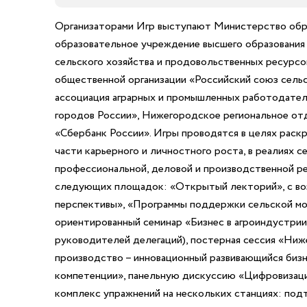
Организаторами Игр выступают Министерство обр
образовательное учреждение высшего образования
сельского хозяйства и продовольственных ресур
общественной организации «Российский союз сель
ассоциация аграрных и промышленных работодател
городов России», Нижегородское региональное о
«Сбербанк России». Игры проводятся в целях раск
части карьерного и личностного роста, в реалиях 
профессиональной, деловой и производственной ре
следующих площадок: «Открытый лекторий», с во
перспективы», «Программы поддержки сельской мо
ориентированный семинар «Бизнес в агроиндустрии»
руководителей делегаций), постерная сессия «Ниж
производство – инновационный развивающийся биз
компетенции», панельную дискуссию «Цифровизация
комплекс упражнений на нескольких станциях: подт