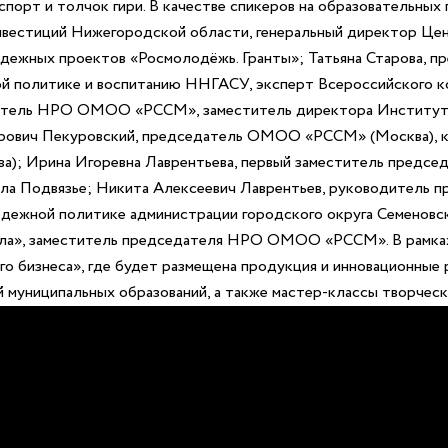
 спорт и толчок гири. В качестве спикеров на образовательны
вестиций Нижегородской области, генеральный директор Цент
одежных проектов «Росмолодёжь. Гранты»; Татьяна Старова, 
й политике и воспитанию ННГАСУ, эксперт Всероссийского 
едатель НРО ОМОО «РССМ», заместитель директора Института 
ович Пекуровский, председатель ОМОО «РССМ» (Москва), к.с.
); Ирина Игоревна Лаврентьева, первый заместитель пред
ла Подвязье; Никита Алексеевич Лаврентьев, руководитель п
дежной политике администрации городского округа Семеновс
а», заместитель председателя НРО ОМОО «РССМ». В рамках 
о бизнеса», где будет размещена продукция и инновационные 
 муниципальных образований, а также мастер-классы творческ