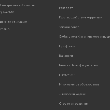
 номер приемной комиссии:
Ректорат
7) 4-63-10
Противодействие коррупции
риемной комиссии:
Ученый совет
mail.ru
Библиотека Княгининского униве
Профсоюз
Вакансии
Газета «Наши факультеты»
ERASMUS+
Инклюзивное образование
Этический кодекс
Стратегия развития