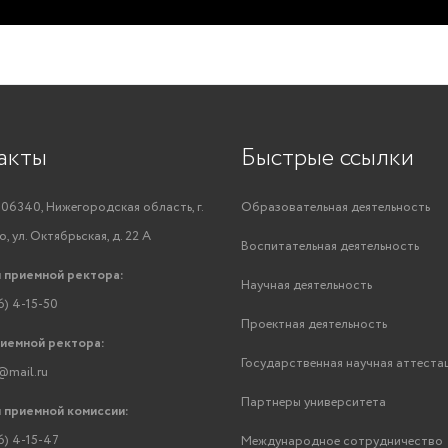
акты
Быстрые ссылки
06340, Нижегородская область, г.
Образовательная деятельность
, ул. Октябрьская, д. 22 А
Воспитательная деятельность
 приемной ректора:
Научная деятельность
6) 4-15-50
Проектная деятельность
риемной ректора:
Государственная научная аттеста
@mail.ru
Партнеры университета
 приемной комиссии:
6) 4-15-47
Международное сотрудничество