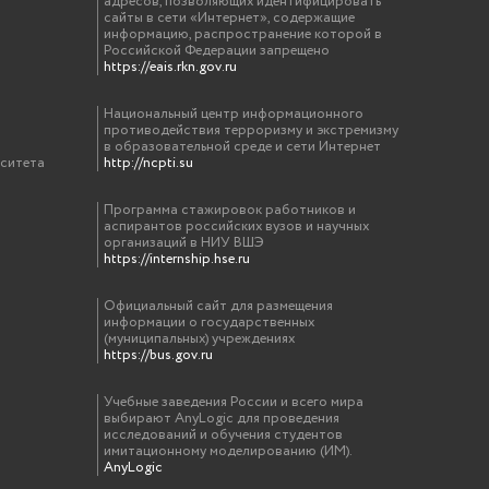
адресов, позволяющих идентифицировать
сайты в сети «Интернет», содержащие
информацию, распространение которой в
Российской Федерации запрещено
https://eais.rkn.gov.ru
Национальный центр информационного
противодействия терроризму и экстремизму
в образовательной среде и сети Интернет
рситета
http://ncpti.su
Программа стажировок работников и
аспирантов российских вузов и научных
организаций в НИУ ВШЭ
https://internship.hse.ru
Официальный сайт для размещения
информации о государственных
(муниципальных) учреждениях
https://bus.gov.ru
Учебные заведения России и всего мира
выбирают AnyLogic для проведения
исследований и обучения студентов
имитационному моделированию (ИМ).
AnyLogic