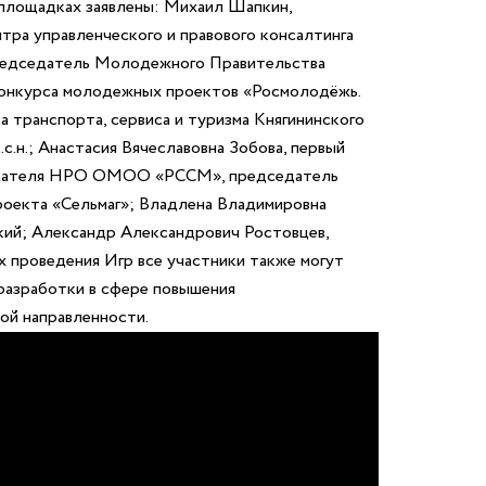
х площадках заявлены: Михаил Шапкин,
ра управленческого и правового консалтинга
председатель Молодежного Правительства
конкурса молодежных проектов «Росмолодёжь.
транспорта, сервиса и туризма Княгининского
н.; Анастасия Вячеславовна Зобова, первый
седателя НРО ОМОО «РССМ», председатель
роекта «Сельмаг»; Владлена Владимировна
кий; Александр Александрович Ростовцев,
проведения Игр все участники также могут
разработки в сфере повышения
ой направленности.