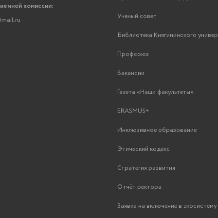
риемной комиссии:
Ученый совет
mail.ru
Библиотека Княгининского униве
Профсоюз
Вакансии
Газета «Наши факультеты»
ERASMUS+
Инклюзивное образование
Этический кодекс
Стратегия развития
Отчёт ректора
Заявка на включение в экосистем