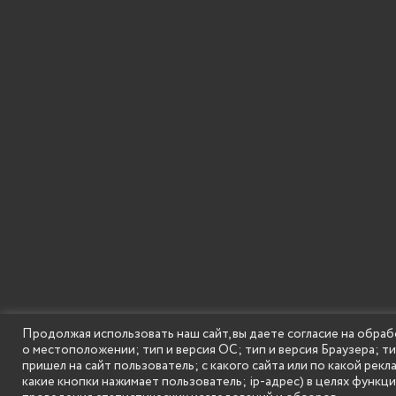
SECONDARY
© Государственное бюджетное образовательное
Продолжая использовать наш сайт, вы даете согласие на обраб
MENU
о местоположении; тип и версия ОС; тип и версия Браузера; т
пришел на сайт пользователь; с какого сайта или по какой рекл
какие кнопки нажимает пользователь; ip-адрес) в целях функц