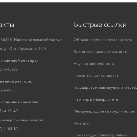
акты
Быстрые ссылки
06340, Нижегородская область, г.
Образовательная деятельность
, ул. Октябрьская, д. 22 А
Воспитательная деятельность
 приемной ректора:
Научная деятельность
6) 4-15-50
Проектная деятельность
риемной ректора:
Государственная научная аттеста
@mail.ru
Партнеры университета
 приемной комиссии:
6) 4-15-47
Международное сотрудничество
 номер приемной комиссии:
Ректорат
7) 4-63-10
Противодействие коррупции