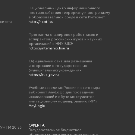
Национальный центр информационного
противодействия терроризму и экстремизму
в образовательной среде и сети Интернет
рситета
http://ncpti.su
Программа стажировок работников и
аспирантов российских вузов и научных
организаций в НИУ ВШЭ
https://internship.hse.ru
Официальный сайт для размещения
информации о государственных
(муниципальных) учреждениях
https://bus.gov.ru
Учебные заведения России и всего мира
выбирают AnyLogic для проведения
исследований и обучения студентов
имитационному моделированию (ИМ).
AnyLogic
ОФЕРТА
у УНТИ 20.35
Государственное бюджетное
образовательное учреждение высшего