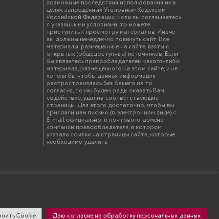
возможные последствия использования их в
целях, запрещенных Уголовным Кодексом
Российской Федерации. Если вы соглашаетесь
с указанными условиями, то можете
приступить к просмотру материалов. Иначе
вы должны немедленно покинуть сайт. Все
материалы, размещенные на сайте, взяты с
открытых (общедоступных) источников. Если
Вы являетесь правообладателем какого-либо
материала, размещённого на этом сайте, и не
хотели бы чтобы данная информация
распространялась без Вашего на то
согласия, то мы будем рады оказать Вам
содействие, удалив соответствующие
страницы. Для этого достаточно, чтобы вы
прислали нам письмо (в электронном виде) с
E-mail официального почтового домена
компании правообладателя, в котором
указали ссылки на страницы сайта, которые
необходимо удалить.
твенный инженерно-экономический университет"
оить Cookie
Даю согласие на обработку персональных данных