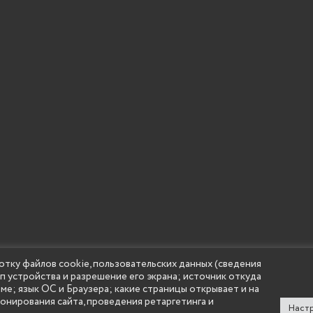
 учреждение высшего образования "Нижегородский государс
отку файлов cookie, пользовательских данных (сведения
(Княгининский университет) 2002 - 2026
ип устройства и разрешение его экрана; источник откуда
аме; язык ОС и Браузера; какие страницы открывает и на
ионирования сайта, проведения ретаргетинга и
Настр