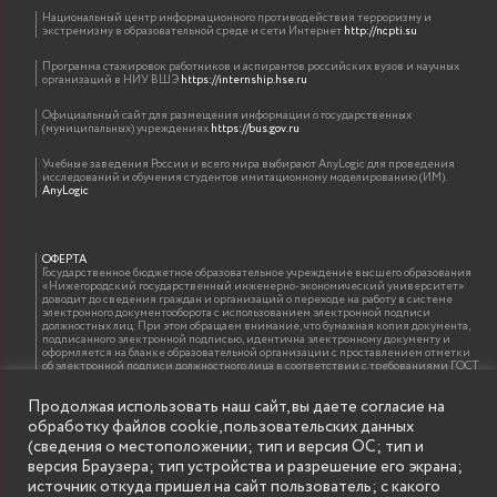
Национальный центр информационного противодействия терроризму и
экстремизму в образовательной среде и сети Интернет
http://ncpti.su
Программа стажировок работников и аспирантов российских вузов и научных
организаций в НИУ ВШЭ
https://internship.hse.ru
Официальный сайт для размещения информации о государственных
(муниципальных) учреждениях
https://bus.gov.ru
Учебные заведения России и всего мира выбирают AnyLogic для проведения
исследований и обучения студентов имитационному моделированию (ИМ).
AnyLogic
ОФЕРТА
Государственное бюджетное образовательное учреждение высшего образования
«Нижегородский государственный инженерно-экономический университет»
доводит до сведения граждан и организаций о переходе на работу в системе
электронного документооборота с использованием электронной подписи
должностных лиц. При этом обращаем внимание, что бумажная копия документа,
подписанного электронной подписью, идентична электронному документу и
оформляется на бланке образовательной организации с проставлением отметки
об электронной подписи должностного лица в соответствии с требованиями ГОСТ
Р 7.0.97-2016 «Организационно-распорядительная документация. Требования к
оформлению документов»
Продолжая использовать наш сайт, вы даете согласие на
обработку файлов cookie, пользовательских данных
(сведения о местоположении; тип и версия ОС; тип и
ИНФОРМАЦИЯ ДЛЯ ПРАВООБЛАДАТЕЛЕЙ
версия Браузера; тип устройства и разрешение его экрана;
Все права на аудио и видео материалы, представленные на нашем сайте
источник откуда пришел на сайт пользователь; с какого
принадлежат их законным владельцам и предназначены только для ознакомления.