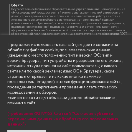
ОФЕРТА
Государственное бюджетное образовательное учреждение высшего образования
«Нижегородский государственный инженерно-экономический университет»
доводит до сведения граждан и организаций о переходе на работу в системе
электронного документооборота с использованием электронной подписи
должностных лиц. При этом обращаем внимание, что бумажная копия документа,
подписанного электронной подписью, идентична электронному документу и
оформляется на бланке образовательной организации с проставлением отметки
об электронной подписи должностного лица в соответствии с требованиями ГОСТ
Р 7.0.97-2016 «Организационно-распорядительная документация. Требования к
оформлению документов»
Продолжая использовать наш сайт, вы даете согласие на
обработку файлов cookie, пользовательских данных
(сведения о местоположении; тип и версия ОС; тип и
ИНФОРМАЦИЯ ДЛЯ ПРАВООБЛАДАТЕЛЕЙ
версия Браузера; тип устройства и разрешение его экрана;
Все права на аудио и видео материалы, представленные на нашем сайте
источник откуда пришел на сайт пользователь; с какого
принадлежат их законным владельцам и предназначены только для ознакомления.
Наличие материалов на сайте никаким образом не претендует на обозначение
сайта или по какой рекламе; язык ОС и Браузера; какие
нашего авторского права на данные материалы. Авторы не несут ответственности
страницы открывает и на какие кнопки нажимает
за возможные последствия использования их в целях, запрещенных Уголовным
Кодексом Российской Федерации. Если вы соглашаетесь с указанными
пользователь; ip-адрес) в целях функционирования сайта,
условиями, то можете приступить к просмотру материалов. Иначе вы должны
проведения ретаргетинга и проведения статистических
немедленно покинуть сайт. Все материалы, размещенные на сайте, взяты с
открытых (общедоступных) источников. Если Вы являетесь правообладателем
исследований и обзоров.
какого-либо материала, размещённого на этом сайте, и не хотели бы чтобы данная
Если вы не хотите, чтобы ваши данные обрабатывались,
информация распространялась без Вашего на то согласия, то мы будем рады
оказать Вам содействие, удалив соответствующие страницы. Для этого достаточно,
покиньте сайт.
чтобы вы прислали нам письмо (в электронном виде) с E-mail официального
почтового домена компании правообладателя, в котором указали ссылки на
страницы сайта, которые необходимо удалить.
(требование ФЗ №152. Статья 9 "Согласие субъекта
персональных данных на обработку его персональных
данных")
© Государственное бюджетное образовательное учреждение