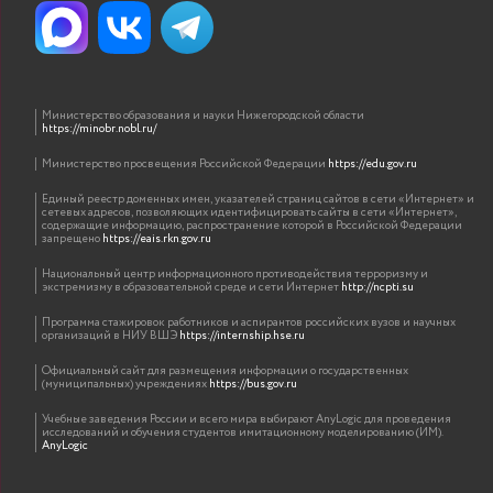
Министерство образования и науки Нижегородской области
https://minobr.nobl.ru/
Министерство просвещения Российской Федерации
https://edu.gov.ru
Единый реестр доменных имен, указателей страниц сайтов в сети «Интернет» и
сетевых адресов, позволяющих идентифицировать сайты в сети «Интернет»,
содержащие информацию, распространение которой в Российской Федерации
запрещено
https://eais.rkn.gov.ru
Национальный центр информационного противодействия терроризму и
экстремизму в образовательной среде и сети Интернет
http://ncpti.su
Программа стажировок работников и аспирантов российских вузов и научных
организаций в НИУ ВШЭ
https://internship.hse.ru
Официальный сайт для размещения информации о государственных
(муниципальных) учреждениях
https://bus.gov.ru
Учебные заведения России и всего мира выбирают AnyLogic для проведения
исследований и обучения студентов имитационному моделированию (ИМ).
AnyLogic