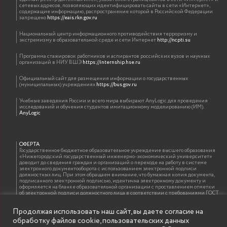
сетевых адресов, позволяющих идентифицировать сайты в сети «Интернет»,
содержащие информацию, распространение которой в Российской Федерации
запрещено
https://eais.rkn.gov.ru
Национальный центр информационного противодействия терроризму и
экстремизму в образовательной среде и сети Интернет
http://ncpti.su
Программа стажировок работников и аспирантов российских вузов и научных
организаций в НИУ ВШЭ
https://internship.hse.ru
Официальный сайт для размещения информации о государственных
(муниципальных) учреждениях
https://bus.gov.ru
Учебные заведения России и всего мира выбирают AnyLogic для проведения
исследований и обучения студентов имитационному моделированию (ИМ).
AnyLogic
ОФЕРТА
Государственное бюджетное образовательное учреждение высшего образования
«Нижегородский государственный инженерно-экономический университет»
доводит до сведения граждан и организаций о переходе на работу в системе
электронного документооборота с использованием электронной подписи
должностных лиц. При этом обращаем внимание, что бумажная копия документа,
подписанного электронной подписью, идентична электронному документу и
оформляется на бланке образовательной организации с проставлением отметки
об электронной подписи должностного лица в соответствии с требованиями ГОСТ
Р 7.0.97-2016 «Организационно-распорядительная документация. Требования к
оформлению документов»
Продолжая использовать наш сайт, вы даете согласие на
обработку файлов cookie, пользовательских данных