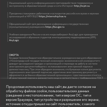
Национальный центр информационного противодействия терроризму и
экстремизму в образовательной среде и сети Интернет
http://ncpti.su
Программа стажировок работников и аспирантов российских вузов и научных
организаций в НИУ ВШЭ
https://internship.hse.ru
Официальный сайт для размещения информации о государственных
(муниципальных) учреждениях
https://bus.gov.ru
Учебные заведения России и всего мира выбирают AnyLogic для проведения
исследований и обучения студентов имитационному моделированию (ИМ).
AnyLogic
ОФЕРТА
Государственное бюджетное образовательное учреждение высшего образования
«Нижегородский государственный инженерно-экономический университет»
доводит до сведения граждан и организаций о переходе на работу в системе
электронного документооборота с использованием электронной подписи
должностных лиц. При этом обращаем внимание, что бумажная копия документа,
подписанного электронной подписью, идентична электронному документу и
оформляется на бланке образовательной организации с проставлением отметки
об электронной подписи должностного лица в соответствии с требованиями ГОСТ
Р 7.0.97-2016 «Организационно-распорядительная документация. Требования к
оформлению документов»
Продолжая использовать наш сайт, вы даете согласие на
обработку файлов cookie, пользовательских данных
(сведения о местоположении; тип и версия ОС; тип и
ИНФОРМАЦИЯ ДЛЯ ПРАВООБЛАДАТЕЛЕЙ
версия Браузера; тип устройства и разрешение его экрана;
Все права на аудио и видео материалы, представленные на нашем сайте
источник откуда пришел на сайт пользователь; с какого
принадлежат их законным владельцам и предназначены только для ознакомления.