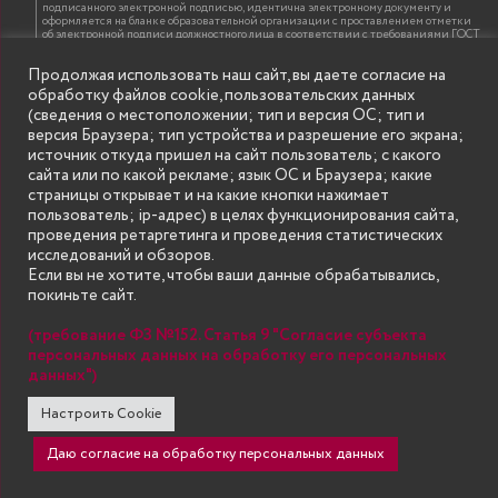
подписанного электронной подписью, идентична электронному документу и
оформляется на бланке образовательной организации с проставлением отметки
об электронной подписи должностного лица в соответствии с требованиями ГОСТ
Р 7.0.97-2016 «Организационно-распорядительная документация. Требования к
оформлению документов»
Продолжая использовать наш сайт, вы даете согласие на
обработку файлов cookie, пользовательских данных
(сведения о местоположении; тип и версия ОС; тип и
ИНФОРМАЦИЯ ДЛЯ ПРАВООБЛАДАТЕЛЕЙ
версия Браузера; тип устройства и разрешение его экрана;
Все права на аудио и видео материалы, представленные на нашем сайте
источник откуда пришел на сайт пользователь; с какого
принадлежат их законным владельцам и предназначены только для ознакомления.
Наличие материалов на сайте никаким образом не претендует на обозначение
сайта или по какой рекламе; язык ОС и Браузера; какие
нашего авторского права на данные материалы. Авторы не несут ответственности
страницы открывает и на какие кнопки нажимает
за возможные последствия использования их в целях, запрещенных Уголовным
Кодексом Российской Федерации. Если вы соглашаетесь с указанными
пользователь; ip-адрес) в целях функционирования сайта,
условиями, то можете приступить к просмотру материалов. Иначе вы должны
проведения ретаргетинга и проведения статистических
немедленно покинуть сайт. Все материалы, размещенные на сайте, взяты с
открытых (общедоступных) источников. Если Вы являетесь правообладателем
исследований и обзоров.
какого-либо материала, размещённого на этом сайте, и не хотели бы чтобы данная
Если вы не хотите, чтобы ваши данные обрабатывались,
информация распространялась без Вашего на то согласия, то мы будем рады
оказать Вам содействие, удалив соответствующие страницы. Для этого достаточно,
покиньте сайт.
чтобы вы прислали нам письмо (в электронном виде) с E-mail официального
почтового домена компании правообладателя, в котором указали ссылки на
страницы сайта, которые необходимо удалить.
(требование ФЗ №152. Статья 9 "Согласие субъекта
персональных данных на обработку его персональных
данных")
SECONDARY
© Государственное бюджетное образовательное учреждение
Настроить Cookie
высшего образования "Нижегородский государственный инженерно-
MENU
экономический университет" (Княгининский университет) 2002 - 2026
Даю согласие на обработку персональных данных