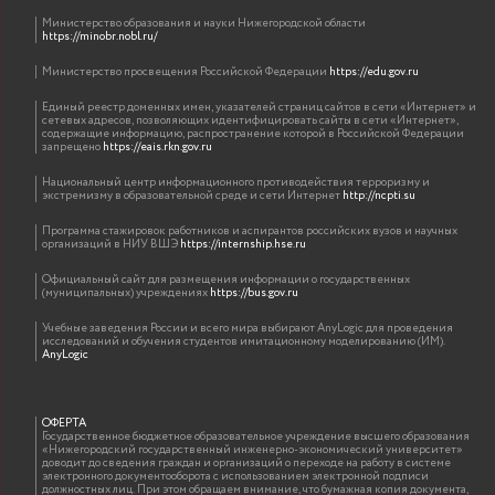
Министерство образования и науки Нижегородской области
https://minobr.nobl.ru/
Министерство просвещения Российской Федерации
https://edu.gov.ru
Единый реестр доменных имен, указателей страниц сайтов в сети «Интернет» и
сетевых адресов, позволяющих идентифицировать сайты в сети «Интернет»,
содержащие информацию, распространение которой в Российской Федерации
запрещено
https://eais.rkn.gov.ru
Национальный центр информационного противодействия терроризму и
экстремизму в образовательной среде и сети Интернет
http://ncpti.su
Программа стажировок работников и аспирантов российских вузов и научных
организаций в НИУ ВШЭ
https://internship.hse.ru
Официальный сайт для размещения информации о государственных
(муниципальных) учреждениях
https://bus.gov.ru
Учебные заведения России и всего мира выбирают AnyLogic для проведения
исследований и обучения студентов имитационному моделированию (ИМ).
AnyLogic
ОФЕРТА
Государственное бюджетное образовательное учреждение высшего образования
«Нижегородский государственный инженерно-экономический университет»
доводит до сведения граждан и организаций о переходе на работу в системе
электронного документооборота с использованием электронной подписи
должностных лиц. При этом обращаем внимание, что бумажная копия документа,