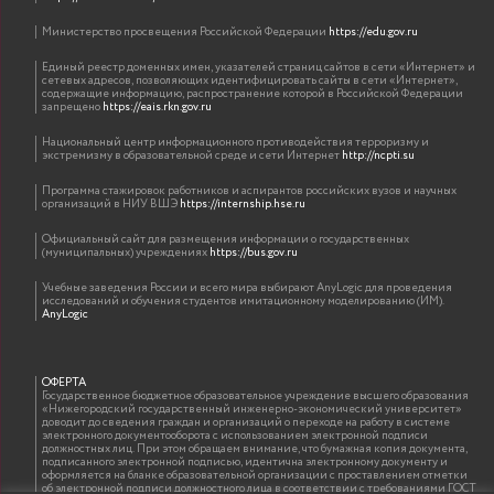
Министерство просвещения Российской Федерации
https://edu.gov.ru
Единый реестр доменных имен, указателей страниц сайтов в сети «Интернет» и
сетевых адресов, позволяющих идентифицировать сайты в сети «Интернет»,
содержащие информацию, распространение которой в Российской Федерации
запрещено
https://eais.rkn.gov.ru
Национальный центр информационного противодействия терроризму и
экстремизму в образовательной среде и сети Интернет
http://ncpti.su
Программа стажировок работников и аспирантов российских вузов и научных
организаций в НИУ ВШЭ
https://internship.hse.ru
Официальный сайт для размещения информации о государственных
(муниципальных) учреждениях
https://bus.gov.ru
Учебные заведения России и всего мира выбирают AnyLogic для проведения
исследований и обучения студентов имитационному моделированию (ИМ).
AnyLogic
ОФЕРТА
Государственное бюджетное образовательное учреждение высшего образования
«Нижегородский государственный инженерно-экономический университет»
доводит до сведения граждан и организаций о переходе на работу в системе
электронного документооборота с использованием электронной подписи
должностных лиц. При этом обращаем внимание, что бумажная копия документа,
подписанного электронной подписью, идентична электронному документу и
оформляется на бланке образовательной организации с проставлением отметки
об электронной подписи должностного лица в соответствии с требованиями ГОСТ