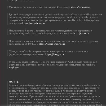
Министерство просвещения Российской Федерации
https://edu.gov.ru
Единый реестр доменных имен, указателей страниц сайтов в сети «Интернет» и
сетевых адресов, позволяющих идентифицировать сайты в сети «Интернет»,
содержащие информацию, распространение которой в Российской Федерации
запрещено
https://eais.rkn.gov.ru
Национальный центр информационного противодействия терроризму и
экстремизму в образовательной среде и сети Интернет
http://ncpti.su
Программа стажировок работников и аспирантов российских вузов и научных
организаций в НИУ ВШЭ
https://internship.hse.ru
Официальный сайт для размещения информации о государственных
(муниципальных) учреждениях
https://bus.gov.ru
Учебные заведения России и всего мира выбирают AnyLogic для проведения
исследований и обучения студентов имитационному моделированию (ИМ).
AnyLogic
ОФЕРТА
Государственное бюджетное образовательное учреждение высшего образования
«Нижегородский государственный инженерно-экономический университет»
доводит до сведения граждан и организаций о переходе на работу в системе
электронного документооборота с использованием электронной подписи
должностных лиц. При этом обращаем внимание, что бумажная копия документа,
подписанного электронной подписью, идентична электронному документу и
оформляется на бланке образовательной организации с проставлением отметки
об электронной подписи должностного лица в соответствии с требованиями ГОСТ