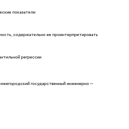
ческие показатели
имость, содержательно ее проинтерпретировать
антильной регрессии
Нижегородский государственный инженерно —