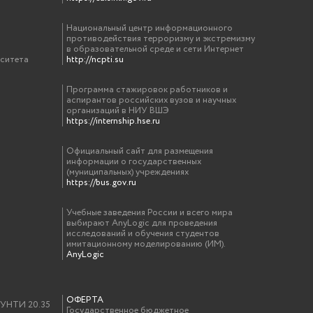
Национальный центр информационного
противодействия терроризму и экстремизму
в образовательной среде и сети Интернет
рситета
http://ncpti.su
Программа стажировок работников и
аспирантов российских вузов и научных
организаций в НИУ ВШЭ
https://internship.hse.ru
Официальный сайт для размещения
информации о государственных
(муниципальных) учреждениях
https://bus.gov.ru
Учебные заведения России и всего мира
выбирают AnyLogic для проведения
исследований и обучения студентов
имитационному моделированию (ИМ).
AnyLogic
ОФЕРТА
у УНТИ 20.35
Государственное бюджетное