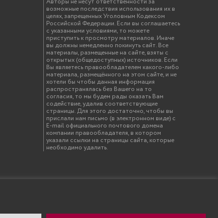
Авторы не несут ответственности за
возможные последствия использования их в
целях, запрещенных Уголовным Кодексом
Российской Федерации. Если вы соглашаетесь
с указанными условиями, то можете
приступить к просмотру материалов. Иначе
вы должны немедленно покинуть сайт. Все
материалы, размещенные на сайте, взяты с
открытых (общедоступных) источников. Если
Вы являетесь правообладателем какого-либо
материала, размещённого на этом сайте, и не
хотели бы чтобы данная информация
распространялась без Вашего на то
согласия, то мы будем рады оказать Вам
содействие, удалив соответствующие
страницы. Для этого достаточно, чтобы вы
прислали нам письмо (в электронном виде) с
E-mail официального почтового домена
компании правообладателя, в котором
указали ссылки на страницы сайта, которые
необходимо удалить.
твенный инженерно-экономический университет"