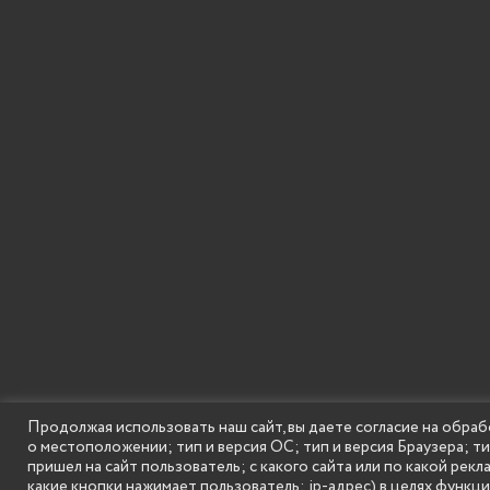
SECONDARY
© Государственное бюджетное образовательное
Продолжая использовать наш сайт, вы даете согласие на обраб
MENU
о местоположении; тип и версия ОС; тип и версия Браузера; т
пришел на сайт пользователь; с какого сайта или по какой рекл
какие кнопки нажимает пользователь; ip-адрес) в целях функц