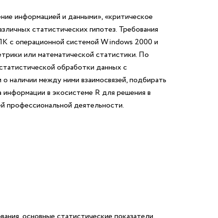
ние информацией и данными», «критическое
зличных статистических гипотез.
Требования
ПК с операционной системой Windows 2000 и
трики или математической статистики.
По
 статистической обработки данных с
и о наличии между ними взаимосвязей, подбирать
а информации в экосистеме R для решения в
ей профессиональной деятельности.
ания, основные статистические показатели,