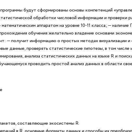
й программы будут сформированы основы компетенций «управле
статистической обработки числовой информации и проверки ра
 математическим аппаратом на уровне 10-11 класса;
— наличие 
прохождения обучения желательно владение основами экономе
нт:
— получит информацию о простых методах визуализации и
вые данные, проверять статистические гипотезы, в том числе 
мирования, анализа статистических данных на языке R и поиск
бучающемуся проводить простой анализ данных в области сво
е
 пакетов, составляющие экосистемы R
раций в R, основные форматы данных и способы их преобразов