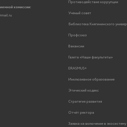
Противодействие коррупции
риемной комиссии:
Ученый совет
mail.ru
Библиотека Княгининского униве
Профсоюз
Вакансии
Газета «Наши факультеты»
ERASMUS+
Инклюзивное образование
Этический кодекс
Стратегия развития
Отчёт ректора
Заявка на включение в экосистем