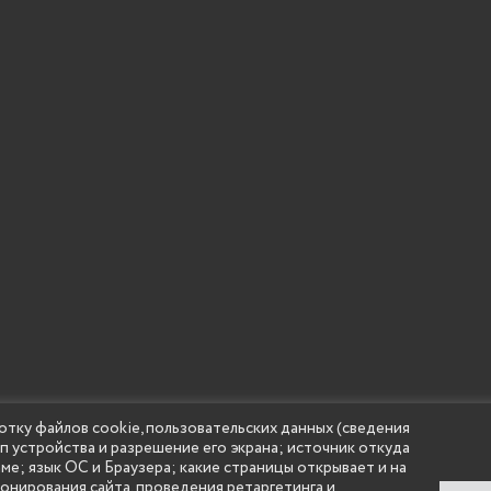
 учреждение высшего образования "Нижегородский государс
отку файлов cookie, пользовательских данных (сведения
(Княгининский университет) 2002 - 2026
ип устройства и разрешение его экрана; источник откуда
аме; язык ОС и Браузера; какие страницы открывает и на
ионирования сайта, проведения ретаргетинга и