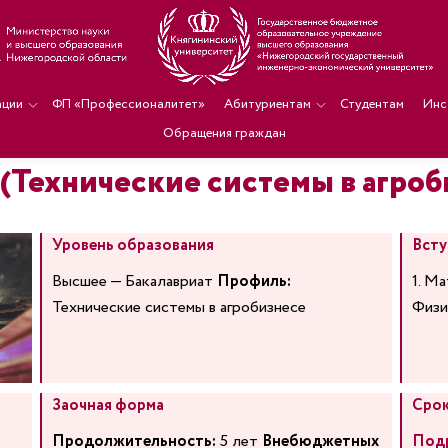
ации
ФП «Профессионалитет»
Абитуриентам
Студентам
Инс
Обращения граждан
(Технические системы в агроб
Уровень образования
Всту
Высшее — Бакалавриат
Профиль:
1. Ма
Технические системы в агробизнесе
Физи
Заочная форма
Срок
Продолжительность:
5 лет
Внебюджетных
Под