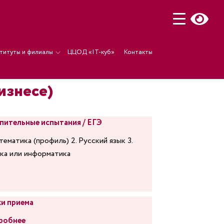
титуты и филиалы
ЦЦОД «IT-куб»
Контакты
изнесе)
пительные испытания / ЕГЭ
тематика (профиль) 2. Русский язык 3.
ка или информатика
и приема
робнее