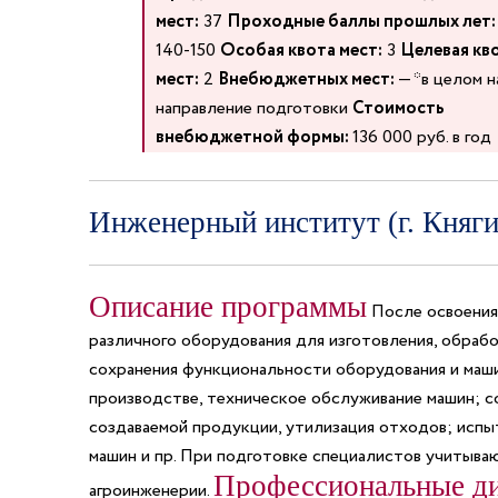
мест:
37
Проходные баллы прошлых лет:
140-150
Особая квота мест:
3
Целевая кв
мест:
2
Внебюджетных мест:
— *в целом н
направление подготовки
Стоимость
внебюджетной формы:
136 000 руб. в год
Инженерный институт (г. Княг
Описание программы
После освоения 
различного оборудования для изготовления, обраб
сохранения функциональности оборудования и маши
производстве, техническое обслуживание машин; с
создаваемой продукции, утилизация отходов; испы
машин и пр. При подготовке специалистов учитыва
Профессиональные д
агроинженерии.