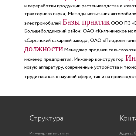
и переработки продукции растениеводства и живо
тракторного парка; Методы испытания автомобилей
Базы практик
электромобилей.
ООО ПЗ «Бо
Большеболдинский район; ОАО «Княгининское мо
«Сергачский сахарный завод»; ОАО «Плодопито
должности
Менеджер продажи сельскохозяйс
Ин
инженер предприятия; Инженер конструктор.
новую аппаратуру, современные устройства и техно
трудиться как в научной сфере, так и на производс
Структура
Конт
Инженерный институт
Адрес:
6