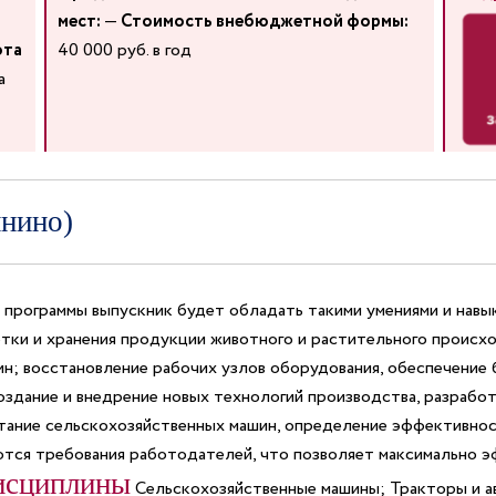
мест:
—
Стоимость внебюджетной формы:
ота
40 000 руб. в год
а
инино)
программы выпускник будет обладать такими умениями и навы
отки и хранения продукции животного и растительного происх
н; восстановление рабочих узлов оборудования, обеспечение 
оздание и внедрение новых технологий производства, разработ
тание сельскохозяйственных машин, определение эффективнос
ются требования работодателей, что позволяет максимально 
исциплины
Сельскохозяйственные машины; Тракторы и ав