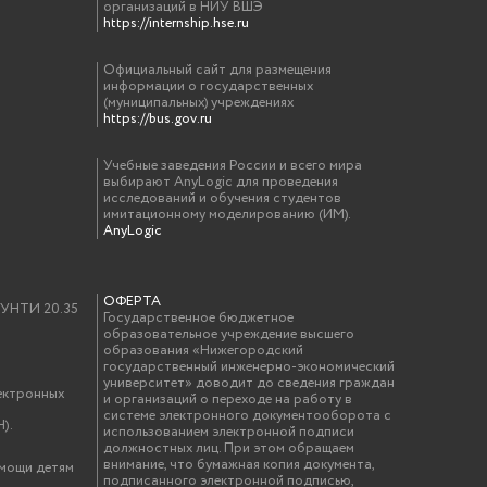
организаций в НИУ ВШЭ
https://internship.hse.ru
Официальный сайт для размещения
информации о государственных
(муниципальных) учреждениях
https://bus.gov.ru
Учебные заведения России и всего мира
выбирают AnyLogic для проведения
исследований и обучения студентов
имитационному моделированию (ИМ).
AnyLogic
ОФЕРТА
у УНТИ 20.35
Государственное бюджетное
образовательное учреждение высшего
образования «Нижегородский
государственный инженерно-экономический
университет» доводит до сведения граждан
ектронных
и организаций о переходе на работу в
системе электронного документооборота с
).
использованием электронной подписи
должностных лиц. При этом обращаем
внимание, что бумажная копия документа,
омощи детям
подписанного электронной подписью,