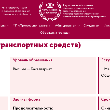
ации
ФП «Профессионалитет»
Абитуриентам
Студентам
Инс
Обращения граждан
 транспортных средств)
Уровень образования
Всту
Высшее — Бакалавриат
1. Ма
Обще
Заочная форма
Срок
Продолжительность:
Очна