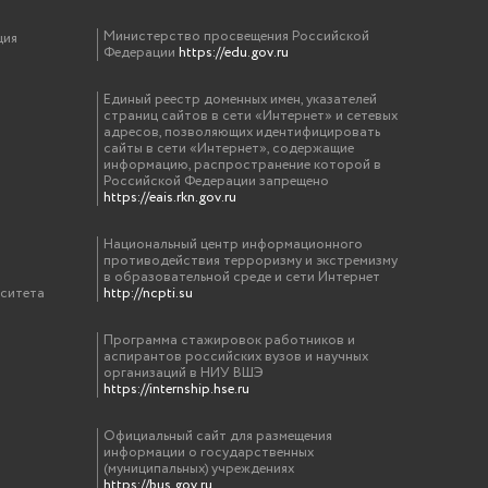
Министерство просвещения Российской
ция
Федерации
https://edu.gov.ru
Единый реестр доменных имен, указателей
страниц сайтов в сети «Интернет» и сетевых
адресов, позволяющих идентифицировать
сайты в сети «Интернет», содержащие
информацию, распространение которой в
Российской Федерации запрещено
https://eais.rkn.gov.ru
Национальный центр информационного
противодействия терроризму и экстремизму
в образовательной среде и сети Интернет
рситета
http://ncpti.su
Программа стажировок работников и
аспирантов российских вузов и научных
организаций в НИУ ВШЭ
https://internship.hse.ru
Официальный сайт для размещения
информации о государственных
(муниципальных) учреждениях
https://bus.gov.ru