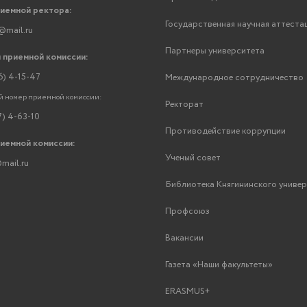
риемной ректора:
Государственная научная аттеста
@mail.ru
Партнеры университета
 приемной комиссии:
6) 4-15-47
Международное сотрудничество
 номер приемной комиссии:
Ректорат
7) 4-63-10
Противодействие коррупции
риемной комиссии:
Ученый совет
mail.ru
Библиотека Княгининского униве
Профсоюз
Вакансии
Газета «Наши факультеты»
ERASMUS+