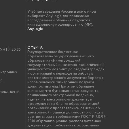
Учебные заведения России и всего мира
выбирают AnyLogic для проведения
исследований и обучения студентов
имитационному моделированию (ИМ).
AnyLogic
ОФЕРТА
у УНТИ 20.35
Государственное бюджетное
образовательное учреждение высшего
образования «Нижегородский
государственный инженерно-экономический
университет» доводит до сведения граждан
ектронных
и организаций о переходе на работу в
системе электронного документооборота с
).
использованием электронной подписи
должностных лиц. При этом обращаем
внимание, что бумажная копия документа,
омощи детям
подписанного электронной подписью,
идентична электронному документу и
оформляется на бланке образовательной
организации с проставлением отметки об
электронной подписи должностного лица в
соответствии с требованиями ГОСТ Р 7.0.97-
2016 «Организационно-распорядительная
документация. Требования к оформлению