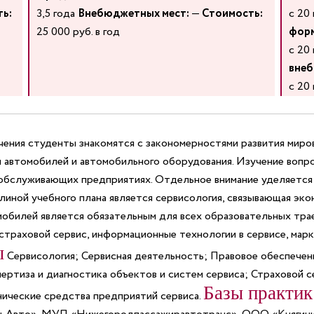
ь:
3,5 года
Внебюджетных мест:
—
Стоимость:
с 20
25 000 руб. в год
форм
с 20
внеб
с 20
ения студенты знакомятся с закономерностями развития миров
автомобилей и автомобильного оборудования. Изучение вопро
ообслуживающих предприятиях. Отдельное внимание уделяется 
иной учебного плана является сервисология, связывающая эко
обилей является обязательным для всех образовательных тра
траховой сервис, информационные технологии в сервисе, маркет
ы
Сервисология; Сервисная деятельность; Правовое обеспече
ертиза и диагностика объектов и систем сервиса; Страховой 
Базы практик
нические средства предприятий сервиса.