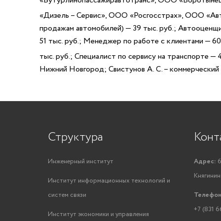
«Бутурлинопассажиравтотранс», ООО «Воротынец
«Дизель – Сервис», ООО «Росгосстрах», ООО «Авт
продажам автомобилей) — 39 тыс. руб.; Автооценщ
51 тыс. руб.; Менеджер по работе с клиентами — 60
тыс. руб.; Специалист по сервису на транспорте — 4
Нижний Новгород; Свистунов А. С. – коммерческий
Структура
Конт
Инженерный институт
Адрес:
6
Княгинино
Институт информационных технологий и
систем связи
Телефон
+7 (831 6
Институт экономики и управления