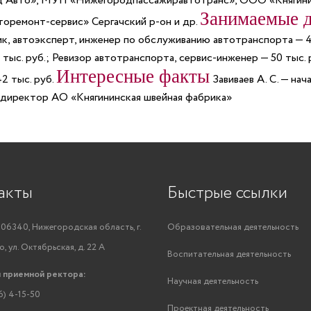
 Авто», МУП «Нижегородпассажиравтотранс», ООО «Княгини
Занимаемые 
оремонт-сервис» Сергачский р-он и др.
ик, автоэксперт, инженер по обслуживанию автотранспорта — 4
 тыс. руб.; Ревизор автотранспорта, сервис-инженер — 50 тыс.
Интересные факты
2 тыс. руб.
Завиваев А. С. — на
 директор АО «Княгининская швейная фабрика»
акты
Быстрые ссылки
06340, Нижегородская область, г.
Образовательная деятельность
, ул. Октябрьская, д. 22 А
Воспитательная деятельность
 приемной ректора:
Научная деятельность
6) 4-15-50
Проектная деятельность