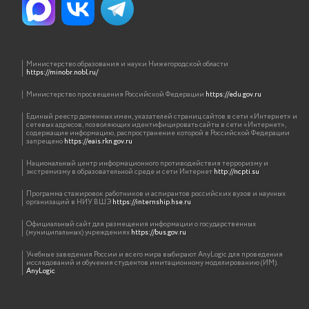
Министерство образования и науки Нижегородской области
https://minobr.nobl.ru/
Министерство просвещения Российской Федерации
https://edu.gov.ru
Единый реестр доменных имен, указателей страниц сайтов в сети «Интернет» и
сетевых адресов, позволяющих идентифицировать сайты в сети «Интернет»,
содержащие информацию, распространение которой в Российской Федерации
запрещено
https://eais.rkn.gov.ru
Национальный центр информационного противодействия терроризму и
экстремизму в образовательной среде и сети Интернет
http://ncpti.su
Программа стажировок работников и аспирантов российских вузов и научных
организаций в НИУ ВШЭ
https://internship.hse.ru
Официальный сайт для размещения информации о государственных
(муниципальных) учреждениях
https://bus.gov.ru
Учебные заведения России и всего мира выбирают AnyLogic для проведения
исследований и обучения студентов имитационному моделированию (ИМ).
AnyLogic